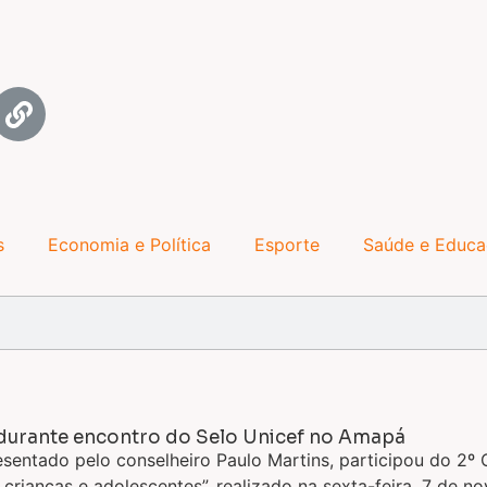
s
Economia e Política
Esporte
Saúde e Educ
l durante encontro do Selo Unicef no Amapá
sentado pelo conselheiro Paulo Martins, participou do 2º
 crianças e adolescentes”, realizado na sexta-feira, 7 de 