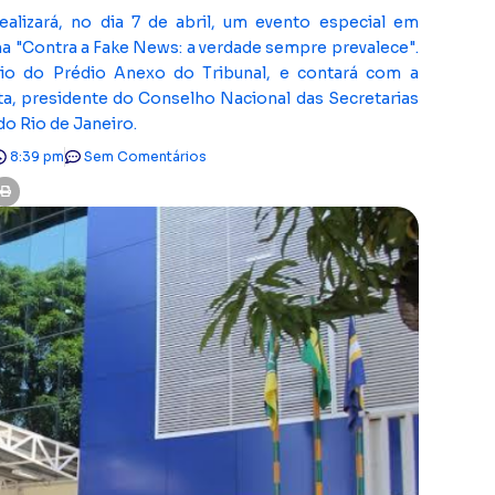
lizará, no dia 7 de abril, um evento especial em
 "Contra a Fake News: a verdade sempre prevalece".
io do Prédio Anexo do Tribunal, e contará com a
a, presidente do Conselho Nacional das Secretarias
o Rio de Janeiro.
8:39 pm
Sem Comentários