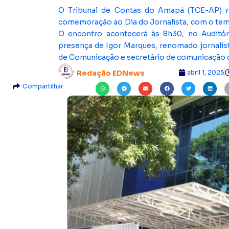
O Tribunal de Contas do Amapá (TCE-AP) rea
comemoração ao Dia do Jornalista, com o tema
O encontro acontecerá às 8h30, no Auditór
presença de Igor Marques, renomado jornalist
de Comunicação e secretário de comunicação d
abril 1, 2025
Redação EDNews
Compartilhar