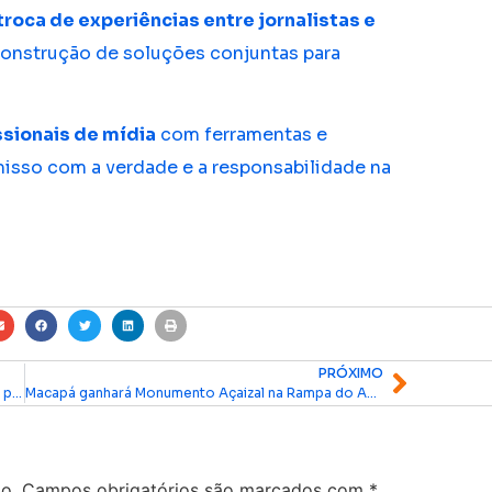
troca de experiências entre jornalistas e
 construção de soluções conjuntas para
ssionais de mídia
com ferramentas e
sso com a verdade e a responsabilidade na
PRÓXIMO
Fecomércio Amapá firma parceria com prefeituras para fortalecer turismo
Macapá ganhará Monumento Açaizal na Rampa do Açaí em homenagem à cultura e economia local
o.
Campos obrigatórios são marcados com
*