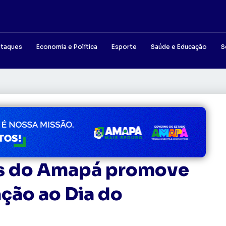
taques
Economia e Política
Esporte
Saúde e Educação
S
as do Amapá promove
ção ao Dia do