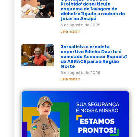
Proibido’ desarticula
esquema de lavagem de
dinheiro ligado a roubos de
joias no Amapá
6 de agosto de 2026
Leia mais »
Jornalista e cronista
esportivo Edinho Duarte é
nomeado Assessor Especial
da ABRACE para a Região
Norte
5 de agosto de 2026
Leia mais »