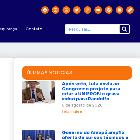
egurança
Contato
ÚLTIMAS NOTÍCIAS
Após veto, Lula envia ao
Congresso projeto para
criar a UNIFRON e grava
vídeo para Randolfe
6 de agosto de 2026
Leia mais »
Governo do Amapá amplia
oferta de cursos técnicos e