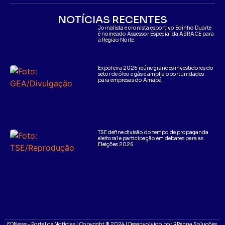
NOTÍCIAS RECENTES
Jornalista e cronista esportivo Edinho Duarte
é nomeado Assessor Especial da ABRACE para
a Região Norte
Expofeira 2026 reúne grandes investidores do
setor de óleo e gás e amplia oportunidades
para empresas do Amapá
TSE define divisão do tempo de propaganda
eleitoral e participação em debates para as
Eleições 2026
EDNews - Portal de Notícias | Copyright ® 2024 | Desenvolvido por RPenna Soluções.