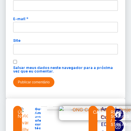
E-mail
*
Site
Salvar meus dados neste navegador para a próxima
vez que eu comentar.
Amapá
Governo do
ÚLTIMAS
CATEGORIAS
REDES
Amapá
NOTÍCIAS
SOCIAIS
Cortes
amplia
/
oferta de
EDcast
STREAM
cursos
técnicos e