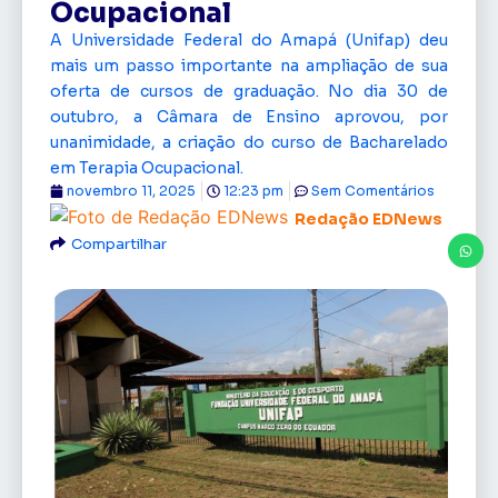
Ocupacional
A Universidade Federal do Amapá (Unifap) deu
mais um passo importante na ampliação de sua
oferta de cursos de graduação. No dia 30 de
outubro, a Câmara de Ensino aprovou, por
unanimidade, a criação do curso de Bacharelado
em Terapia Ocupacional.
novembro 11, 2025
12:23 pm
Sem Comentários
Redação EDNews
Compartilhar