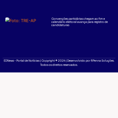
Convenções partidárias chegam ao fim e
calendário eleitoral avança para registro de
candidaturas
EDNews - Portal de Notícias | Copyright ® 2024 | Desenvolvido por RPenna Soluções.
Todos os direitos reservados.