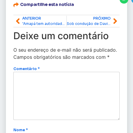
Compartilhe esta notícia
ANTERIOR
PRÓXIMO
‘Amapá tem autoridade para falar de preservação e buscar desenvolvimento’, diz governador Clécio Luís na abertura do HUB Amazônia na COP30
Sob condução de Davi, Senado aprova endurecimento das penas para crimes sexuais contra vulneráveis
Deixe um comentário
O seu endereço de e-mail não será publicado.
Campos obrigatórios são marcados com
*
Comentário
*
Nome
*