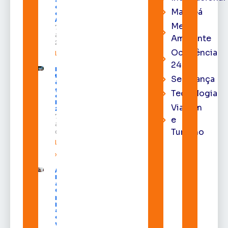
do Pleno
Macapá
do TRE-
AP
Meio
7 de
agosto de
Ambiente
2026
Ocorrência
Leia mais »
24h
Macapá
terá
Segurança
ônibus
gratuitos
Tecnologia
durante a
Expofeira
Viagem
2026
7 de
e
agosto
Turismo
de 2026
Leia mais
»
Após veto,
Lula envia
ao
Congresso
projeto
para criar
a UNIFRON
e grava
vídeo para