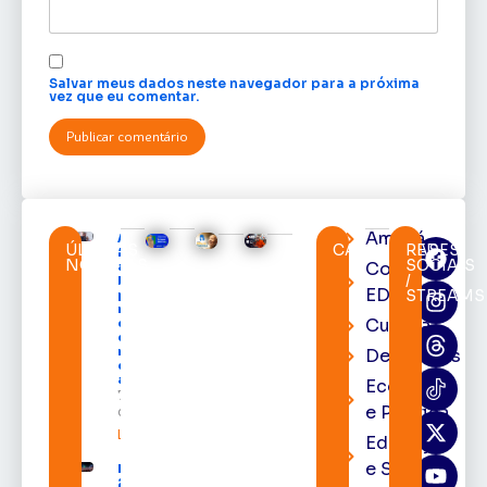
Salvar meus dados neste navegador para a próxima
vez que eu comentar.
Amapá
Acácio
ÚLTIMAS
CATEGORIAS
REDES
Favacho
NOTÍCIAS
SOCIAIS
Cortes
apresenta
/
balanço
EDcast
STREAMS
parcial do
mandato
Cultura
com mais
de R$ 668
milhões
Destaques
destinados
ao Amapá
Economia
7 de agosto
e Política
de 2026
Leia mais »
Educação
e Saúde
Expofeira
2026 começa