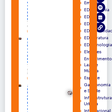
Emprego
neste sábado
com shows,
negócios e
EDacademia
programação
para todos os
EDbrasília
públicos
7 de agosto
EDcast
de 2026
EDcomunida
Leia mais »
EDliteratura
Expofeira
2026
EDtecnologi
impulsiona
economia
Eleições
e aumenta
procura
Entrenimento
por hotéis
na capital
Lazer e
7 de
agosto de
Música
2026
Esporte
Leia mais »
Gastronomia
Juiz
Diego
e Saúde
Moura de
Araújo
Infraestrutura
toma
posse
Urbana
como
membro
Internacional
substituto