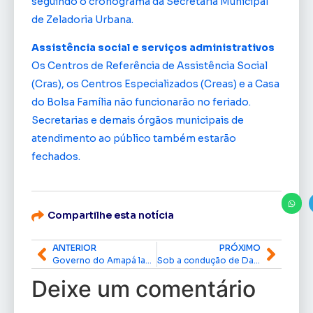
seguindo o cronograma da Secretaria Municipal
de Zeladoria Urbana.
Assistência social e serviços administrativos
Os Centros de Referência de Assistência Social
(Cras), os Centros Especializados (Creas) e a Casa
do Bolsa Família não funcionarão no feriado.
Secretarias e demais órgãos municipais de
atendimento ao público também estarão
fechados.
Compartilhe esta notícia
ANTERIOR
PRÓXIMO
Governo do Amapá lança Refis do ICMS com descontos de até 80% e parcelamento em 60 vezes
Sob a condução de Davi, Senado aprova MP que cria o Gás do Povo e garante botijão gratuito a famílias de baixa renda
Deixe um comentário