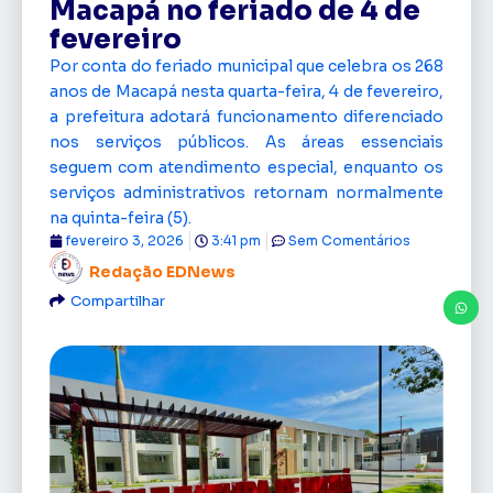
Macapá no feriado de 4 de
fevereiro
Por conta do feriado municipal que celebra os 268
anos de Macapá nesta quarta-feira, 4 de fevereiro,
a prefeitura adotará funcionamento diferenciado
nos serviços públicos. As áreas essenciais
seguem com atendimento especial, enquanto os
serviços administrativos retornam normalmente
na quinta-feira (5).
fevereiro 3, 2026
3:41 pm
Sem Comentários
Redação EDNews
Compartilhar