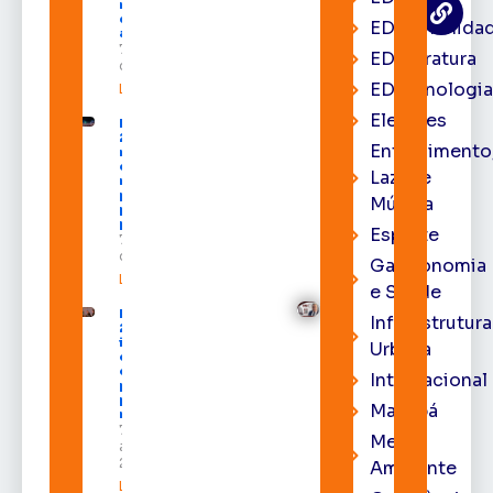
milhões
destinados
EDcomunida
ao Amapá
7 de agosto
EDliteratura
de 2026
EDtecnologi
Leia mais »
Eleições
Expofeira
2026 começa
Entrenimento
neste sábado
com shows,
Lazer e
negócios e
programação
Música
para todos os
públicos
Esporte
7 de agosto
de 2026
Gastronomia
Leia mais »
e Saúde
Expofeira
Infraestrutura
2026
impulsiona
Urbana
economia
e aumenta
Internacional
procura
por hotéis
Macapá
na capital
7 de
Meio
agosto de
2026
Ambiente
Leia mais »