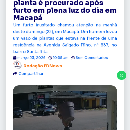
planta é procurado após
furto em plena luz do dia em
Macapá
Um furto inusitado chamou atenção na manhã
deste domingo (22), em Macapá. Um homem levou
um vaso de plantas que estava na frente de uma
residência na Avenida Salgado Filho, nº 837, no
bairro Santa Rita.
março 23, 2026
10:35 am
Sem Comentários
Redação EDNews
Compartilhar