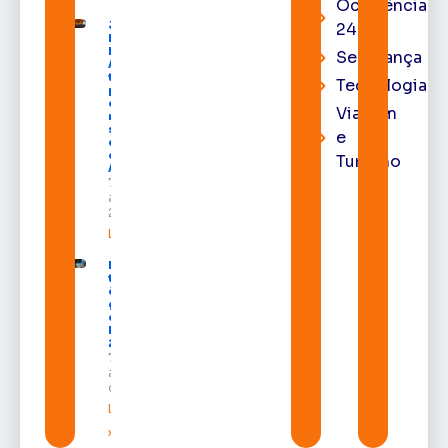
Ocorrência
Juiz
24h
Diego
Moura de
Segurança
Araújo
toma
Tecnologia
posse
como
Viagem
membro
substituto
e
do Pleno
do TRE-
Turismo
AP
7 de
agosto de
2026
Leia mais »
Macapá
terá
ônibus
gratuitos
durante a
Expofeira
2026
7 de
agosto
de 2026
Leia mais
»