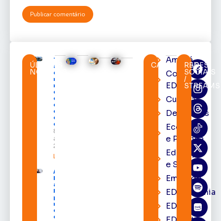
Amapá
TRE-AP
ÚLTIMAS
CATEGORIAS
REDES
suspende
NOTÍCIAS
SOCIAIS
Cortes
expediente
/
na sede e
EDcast
STREAMS
nos
cartórios
Cultura
eleitorais
de todo o
estado nos
Destaques
dias 10 e 11
de agosto
Economia
8 de
e Política
agosto de
2026
Educação
Leia mais »
e Saúde
Acácio
Emprego
Favacho
apresenta
EDacademia
balanço
parcial do
mandato
EDbrasília
com mais
de R$ 668
EDcast