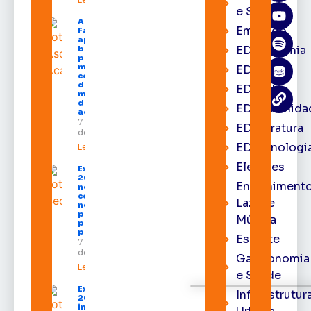
e Saúde
Acácio
Emprego
Favacho
apresenta
EDacademia
balanço
parcial do
mandato
EDbrasília
com mais
de R$ 668
EDcast
milhões
destinados
EDcomunida
ao Amapá
7 de agosto
EDliteratura
de 2026
EDtecnologi
Leia mais »
Eleições
Expofeira
2026 começa
Entrenimento
neste sábado
com shows,
Lazer e
negócios e
programação
Música
para todos os
públicos
Esporte
7 de agosto
de 2026
Gastronomia
Leia mais »
e Saúde
Expofeira
Infraestrutur
2026
impulsiona