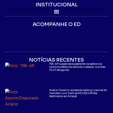
INSTITUCIONAL
ACOMPANHE O ED
NOTÍCIAS RECENTES
TRE-AP suspende expediente na sede e nos
cartórios eleitorais de todo o estado nos dias
10 e 11 de agosto
Acácio Favacho apresenta balanço parcial do
mandato com mais de R$ 668 milhões
destinados ao Amapá