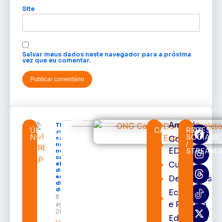
Site
Salvar meus dados neste navegador para a próxima
vez que eu comentar.
Amapá
TRE-AP
ÚLTIMAS
CATEGORIAS
REDES
suspende
NOTÍCIAS
SOCIAIS
Cortes
expediente
/
na sede e
EDcast
STREAM
nos
cartórios
Cultura
eleitorais
de todo o
estado nos
Destaques
dias 10 e 11
de agosto
Economia
8 de
e Política
agosto de
2026
Educação
Leia mais »