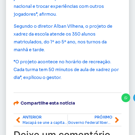
nacional e trocar experiências com outros
jogadores”, afirmou.
Segundo o diretor Alban Vilhena, o projeto de
xadrez da escola atende os 350 alunos
matriculados, do 1º ao 5º ano, nos turnos da
manhã e tarde.
“O projeto acontece no horário de recreação.
Cada turma tem 50 minutos de aula de xadrez por
dia”, explicou o gestor.
Compartilhe esta notícia
ANTERIOR
PRÓXIMO
Macapá se une a capitais amazônicas para alinhar estratégias rumo à COP30
Governo Federal libera R$ 500 milhões em microcrédito para pequenos produtores da Amazônia
Deixe um comentário