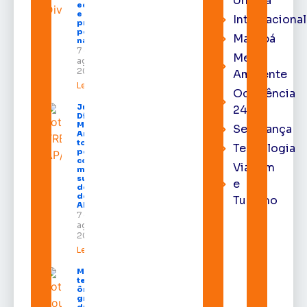
Urbana
economia
e aumenta
Internacional
procura
por hotéis
Macapá
na capital
7 de
Meio
agosto de
2026
Ambiente
Leia mais »
Ocorrência
Juiz
24h
Diego
Moura de
Segurança
Araújo
toma
Tecnologia
posse
como
Viagem
membro
substituto
e
do Pleno
do TRE-
Turismo
AP
7 de
agosto de
2026
Leia mais »
Macapá
terá
ônibus
gratuitos