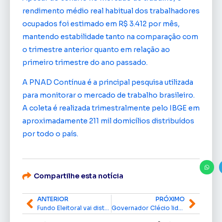
rendimento médio real habitual dos trabalhadores
ocupados foi estimado em R$ 3.412 por mês,
mantendo estabilidade tanto na comparação com
o trimestre anterior quanto em relação ao
primeiro trimestre do ano passado.
A PNAD Contínua é a principal pesquisa utilizada
para monitorar o mercado de trabalho brasileiro.
A coleta é realizada trimestralmente pelo IBGE em
aproximadamente 211 mil domicílios distribuídos
por todo o país.
Compartilhe esta notícia
ANTERIOR
PRÓXIMO
Fundo Eleitoral vai distribuir quase R$ 5 bilhões entre 30 partidos para as eleições de 2026
Governador Clécio lidera agenda com ministros e garante R$ 34 milhões para ações sociais e turismo no Amapá