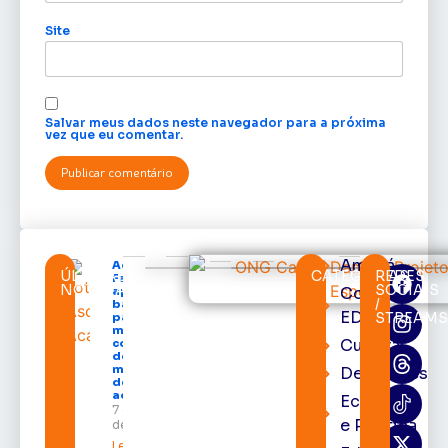
Site
Salvar meus dados neste navegador para a próxima
vez que eu comentar.
Amapá
Acácio
ÚLTIMAS
CATEGORIAS
REDES
Favacho
NOTÍCIAS
SOCIAIS
Cortes
apresenta
/
balanço
EDcast
STREAM
parcial do
mandato
Cultura
com mais
de R$ 668
milhões
Destaques
destinados
ao Amapá
Economia
7 de agosto
e Política
de 2026
Leia mais »