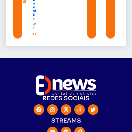
a UNIFRON
e grava
vídeo para
Randolfe
6 de
agosto de
2026
Leia mais »
REDES SOCIAIS
STREAMS