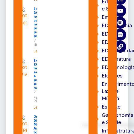
Educação
e Saúde
Expofeira
2026 começa
Emprego
neste sábado
com shows,
negócios e
EDacademia
programação
para todos os
EDbrasília
públicos
7 de agosto
EDcast
de 2026
EDcomunida
Leia mais »
EDliteratura
Expofeira
2026
EDtecnologi
impulsiona
economia
Eleições
e aumenta
procura
Entrenimento
por hotéis
na capital
Lazer e
7 de
agosto de
Música
2026
Esporte
Leia mais »
Gastronomia
Juiz
Diego
e Saúde
Moura de
Araújo
Infraestrutur
toma