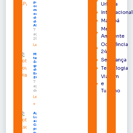
posse
Urbana
como
membro
Internacional
substituto
do Pleno
Macapá
do TRE-
AP
Meio
7 de
agosto de
Ambiente
2026
Ocorrência
Leia mais »
24h
Macapá
terá
Segurança
ônibus
gratuitos
Tecnologia
durante a
Expofeira
Viagem
2026
7 de
e
agosto
Turismo
de 2026
Leia mais
»
Após veto,
Lula envia
ao
Congresso
projeto
para criar