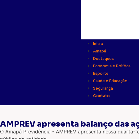
Início
Amapá
Destaques
Economia e Política
Esporte
Saúde e Educação
Segurança
Contato
AMPREV apresenta balanço das açõ
O Amapá Previdência - AMPREV apresenta nessa quarta-feir
pública da entidade.