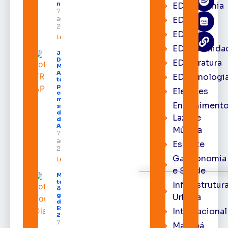
na capital
EDacademia
7 de
agosto de
EDbrasília
2026
EDcast
Leia mais »
EDcomunida
Juiz
Diego
EDliteratura
Moura de
Araújo
EDtecnologi
toma
posse
Eleições
como
membro
Entrenimento
substituto
do Pleno
Lazer e
do TRE-
AP
Música
7 de
agosto de
Esporte
2026
Gastronomia
Leia mais »
e Saúde
Macapá
terá
Infraestrutur
ônibus
gratuitos
Urbana
durante a
Expofeira
Internacional
2026
7 de
Macapá