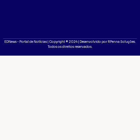
EDNews - Portal de Notícias | Copyright ® 2024 | Desenvolvido por RPenna Soluções.
Todos os direitos reservados.