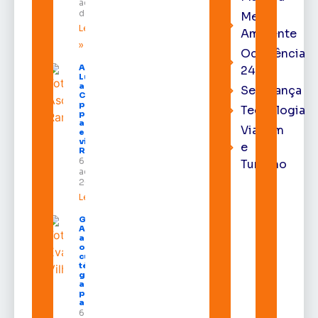
agosto
de 2026
Meio
Leia mais
Ambiente
»
Ocorrência
Após veto,
24h
Lula envia
ao
Segurança
Congresso
projeto
Tecnologia
para criar
a UNIFRON
Viagem
e grava
vídeo para
e
Randolfe
6 de
Turismo
agosto de
2026
Leia mais »
Governo do
Amapá
amplia
oferta de
cursos
técnicos e
garante
auxílio
permanência
a estudantes
6 de agosto