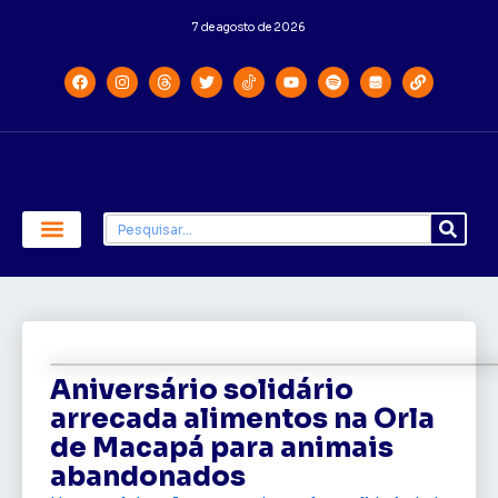
7 de agosto de 2026
Economia e Política
Saúde e Educação
Aniversário solidário
arrecada alimentos na Orla
de Macapá para animais
abandonados