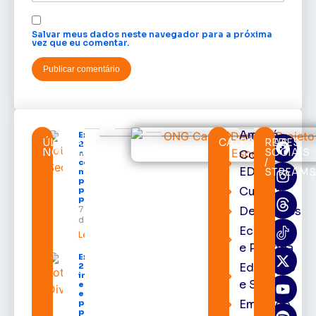
Salvar meus dados neste navegador para a próxima
vez que eu comentar.
Amapá
Expofeira
ÚLTIMAS
CATEGORIAS
REDES
2026 começa
NOTÍCIAS
SOCIAIS
Cortes
neste sábado
/
com shows,
EDcast
STREAMS
negócios e
programação
Cultura
para todos os
públicos
7 de agosto
Destaques
de 2026
Economia
Leia mais »
e Política
Expofeira
Educação
2026
impulsiona
e Saúde
economia
e aumenta
Emprego
procura
por hotéis