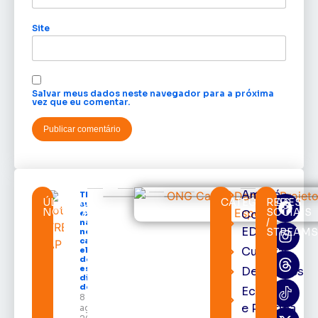
Site
Salvar meus dados neste navegador para a próxima
vez que eu comentar.
Amapá
TRE-AP
ÚLTIMAS
CATEGORIAS
REDES
suspende
NOTÍCIAS
SOCIAIS
Cortes
expediente
/
na sede e
EDcast
STREAM
nos
cartórios
Cultura
eleitorais
de todo o
estado nos
Destaques
dias 10 e 11
de agosto
Economia
8 de
e Política
agosto de