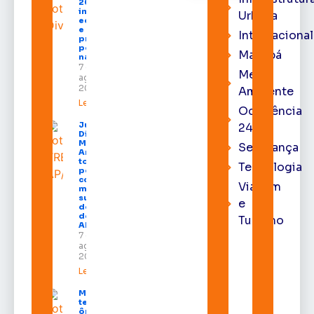
2026
impulsiona
Urbana
economia
e aumenta
Internacional
procura
por hotéis
Macapá
na capital
7 de
Meio
agosto de
2026
Ambiente
Leia mais »
Ocorrência
Juiz
24h
Diego
Moura de
Segurança
Araújo
toma
Tecnologia
posse
como
Viagem
membro
substituto
e
do Pleno
do TRE-
Turismo
AP
7 de
agosto de
2026
Leia mais »
Macapá
terá
ônibus