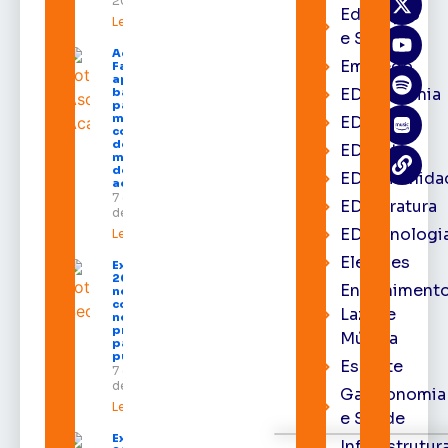
2026
Educação
Leia mais »
e Saúde
Acácio
Emprego
Favacho
apresenta
EDacademia
balanço
parcial do
mandato
EDbrasília
com mais
de R$ 668
EDcast
milhões
destinados
EDcomunida
ao Amapá
7 de agosto
EDliteratura
de 2026
EDtecnologi
Leia mais »
Eleições
Expofeira
2026 começa
Entrenimento
neste sábado
com shows,
Lazer e
negócios e
programação
Música
para todos os
públicos
Esporte
7 de agosto
de 2026
Gastronomia
Leia mais »
e Saúde
Expofeira
Infraestrutur