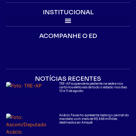
INSTITUCIONAL
ACOMPANHE O ED
NOTÍCIAS RECENTES
TRE-AP suspende expediente na sede e nos
cartórios eleitorais de todo o estado nos dias
10 e 11 de agosto
Acácio Favacho apresenta balanço parcial do
mandato com mais de R$ 668 milhões
destinados ao Amapá