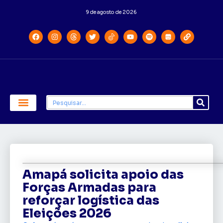
9 de agosto de 2026
Economia e Política
Saúde e Educação
Amapá solicita apoio das
Forças Armadas para
reforçar logística das
Eleições 2026