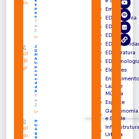
e Saúde
economia
e aumenta
Emprego
procura
por hotéis
na capital
EDacademia
7 de
agosto de
EDbrasília
2026
EDcast
Leia mais »
EDcomunida
Juiz
Diego
EDliteratura
Moura de
Araújo
EDtecnologi
toma
posse
Eleições
como
membro
Entrenimento
substituto
do Pleno
Lazer e
do TRE-
AP
Música
7 de
agosto de
Esporte
2026
Gastronomia
Leia mais »
e Saúde
Macapá
terá
Infraestrutur
ônibus
gratuitos
Urbana
durante a