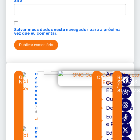
Site
Salvar meus dados neste navegador para a próxima
vez que eu comentar.
Amapá
Expofeira
ÚLTIMAS
CATEGORIAS
REDES
2026 começa
NOTÍCIAS
SOCIAIS
Cortes
neste sábado
/
com shows,
EDcast
STREAMS
negócios e
programação
Cultura
para todos os
públicos
7 de agosto
Destaques
de 2026
Economia
Leia mais »
e Política
Expofeira
Educação
2026
impulsiona