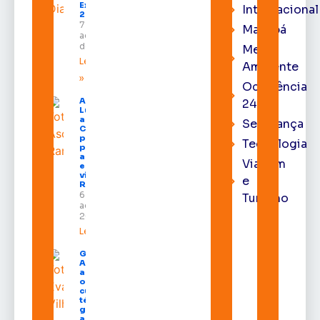
Expofeira
Internacional
2026
7 de
Macapá
agosto
de 2026
Meio
Leia mais
Ambiente
»
Ocorrência
Após veto,
24h
Lula envia
ao
Segurança
Congresso
projeto
Tecnologia
para criar
a UNIFRON
Viagem
e grava
vídeo para
e
Randolfe
6 de
Turismo
agosto de
2026
Leia mais »
Governo do
Amapá
amplia
oferta de
cursos
técnicos e
garante
auxílio