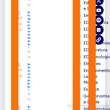
Educação
Leia mais »
e Saúde
Acácio
Emprego
Favacho
apresenta
EDacademia
balanço
parcial do
mandato
EDbrasília
com mais
de R$ 668
EDcast
milhões
destinados
EDcomunida
ao Amapá
7 de agosto
EDliteratura
de 2026
EDtecnologi
Leia mais »
Eleições
Expofeira
2026 começa
Entrenimento
neste sábado
com shows,
Lazer e
negócios e
programação
Música
para todos os
públicos
Esporte
7 de agosto
de 2026
Gastronomia
Leia mais »
e Saúde
Expofeira
Infraestrutur