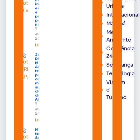
2026
impulsiona
Urbana
economia
e aumenta
Internacional
procura
por hotéis
Macapá
na capital
7 de
Meio
agosto de
2026
Ambiente
Leia mais »
Ocorrência
Juiz
24h
Diego
Moura de
Segurança
Araújo
toma
Tecnologia
posse
como
Viagem
membro
substituto
e
do Pleno
do TRE-
Turismo
AP
7 de
agosto de
2026
Leia mais »
Macapá
terá
ônibus