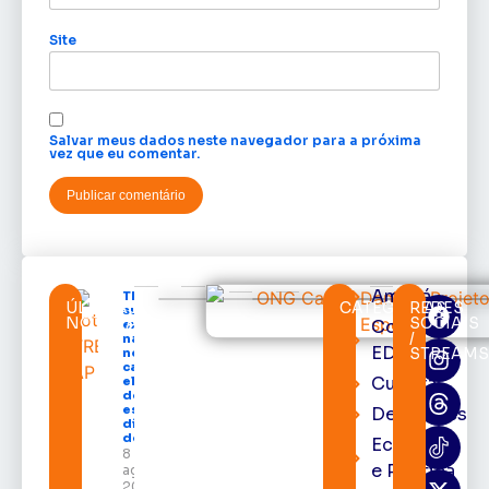
Site
Salvar meus dados neste navegador para a próxima
vez que eu comentar.
Amapá
TRE-AP
ÚLTIMAS
CATEGORIAS
REDES
suspende
NOTÍCIAS
SOCIAIS
Cortes
expediente
/
na sede e
EDcast
STREAM
nos
cartórios
Cultura
eleitorais
de todo o
estado nos
Destaques
dias 10 e 11
de agosto
Economia
8 de
e Política
agosto de
2026