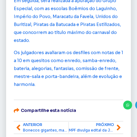
Em seguida, será realizada a apuração do Grupo
Especial, com as escolas Boêmios do Laguinho,
Império do Povo, Maracatu da Favela, Unidos do
Buritizal, Piratas da Batucada e Piratas Estilizados,
que concorrem ao título máximo do carnaval do
estado.
Os julgadores avaliaram os desfiles com notas de 1
a 10 em quesitos como enredo, samba-enredo,
bateria, alegorias, fantasias, comissão de frente,
mestre-sala e porta-bandeira, além de evolução e
harmonia.
Compartilhe esta notícia
ANTERIOR
PRÓXIMO
Bonecos gigantes, maria-fumaça e multidão: A Banda toma as ruas de Macapá e reforça tradição
MPF divulga edital da Justiça Federal sobre ação do naufrágio do navio Anna Karoline III no Amapá