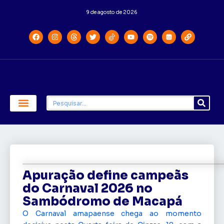
9 de agosto de 2026
Economia e Política
Saúde e Educação
Apuração define campeãs
do Carnaval 2026 no
Sambódromo de Macapá
O Carnaval amapaense chega ao momento