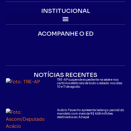
INSTITUCIONAL
ACOMPANHE O ED
NOTÍCIAS RECENTES
TRE-AP suspende expediente na sede e nos
cartórios eleitorais de todo o estado nos dias
10 e 11 de agosto
Acácio Favacho apresenta balanço parcial do
mandato com mais de R$ 668 milhões
destinados ao Amapá