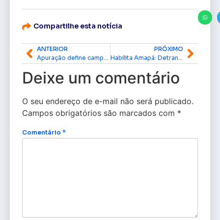
Compartilhe esta notícia
ANTERIOR
PRÓXIMO
Apuração define campeãs do Carnaval 2026 no Sambódromo de Macapá
Habilita Amapá: Detran divulga lista oficial de aprovados; confira próximos passos
Deixe um comentário
O seu endereço de e-mail não será publicado.
Campos obrigatórios são marcados com
*
Comentário
*