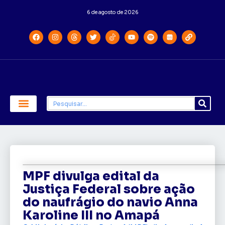
6 de agosto de 2026
Economia e Política
Saúde e Educação
MPF divulga edital da
Justiça Federal sobre ação
do naufrágio do navio Anna
Karoline III no Amapá