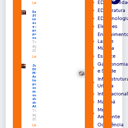
EDcomunida
Leia mais »
EDliteratura
Expofeira
2026
EDtecnologi
impulsiona
economia
Eleições
e aumenta
procura
Entrenimento
por hotéis
na capital
Lazer e
7 de
agosto de
Música
2026
Esporte
Leia mais »
Gastronomia
Juiz
Diego
e Saúde
Moura de
Araújo
Infraestrutur
toma
posse
Urbana
como
membro
Internacional
substituto
do Pleno
Macapá
do TRE-
AP
Meio
7 de
agosto de
Ambiente
2026
Ocorrência
Leia mais »