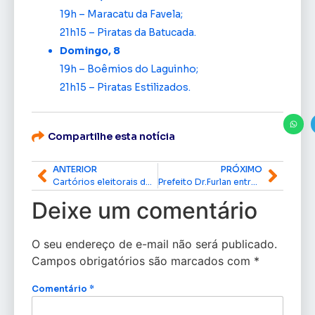
19h – Maracatu da Favela;
21h15 – Piratas da Batucada.
Domingo, 8
19h – Boêmios do Laguinho;
21h15 – Piratas Estilizados.
Compartilhe esta notícia
ANTERIOR
PRÓXIMO
Cartórios eleitorais do Amapá retomam atendimento das 8h às 14h
Prefeito Dr.Furlan entrega Centro de Educação Professora Sandra Lobato no bairro Ilha Mirim
Deixe um comentário
O seu endereço de e-mail não será publicado.
Campos obrigatórios são marcados com
*
Comentário
*