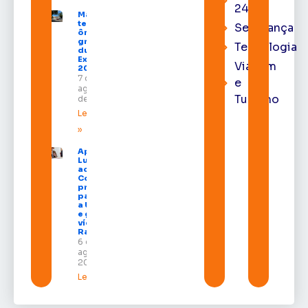
24h
Macapá
terá
Segurança
ônibus
gratuitos
Tecnologia
durante a
Expofeira
Viagem
2026
7 de
e
agosto
Turismo
de 2026
Leia mais
»
Após veto,
Lula envia
ao
Congresso
projeto
para criar
a UNIFRON
e grava
vídeo para
Randolfe
6 de
agosto de
2026
Leia mais »