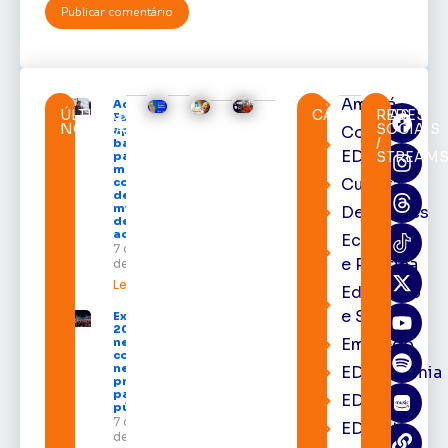
Amapá
Acácio
ÚLTIMAS
CATEGORIAS
REDES
Favacho
NOTÍCIAS
SOCIAIS
Cortes
apresenta
/
balanço
EDcast
STREAM
parcial do
mandato
Cultura
com mais
de R$ 668
milhões
Destaques
destinados
ao Amapá
Economia
7 de agosto
e Política
de 2026
Leia mais »
Educação
e Saúde
Expofeira
2026 começa
Emprego
neste sábado
com shows,
negócios e
EDacademia
programação
para todos os
EDbrasília
públicos
7 de agosto
EDcast
de 2026