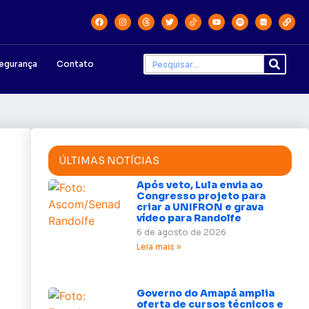
egurança
Contato
ÚLTIMAS NOTÍCIAS
Após veto, Lula envia ao
Congresso projeto para
criar a UNIFRON e grava
vídeo para Randolfe
6 de agosto de 2026
Leia mais »
Governo do Amapá amplia
oferta de cursos técnicos e