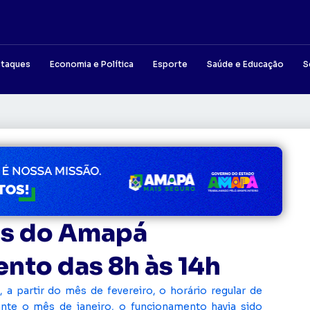
taques
Economia e Política
Esporte
Saúde e Educação
S
ais do Amapá
nto das 8h às 14h
a partir do mês de fevereiro, o horário regular de
ante o mês de janeiro, o funcionamento havia sido