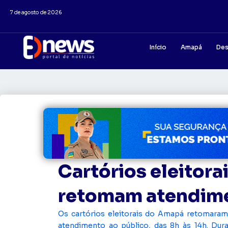
7 de agosto de 2026
Início
Amapá
Des
Cartórios eleitor
retomam atendime
Os cartórios eleitorais do Amapá retomaram, 
atendimento ao público, das 8h às 14h. Dur