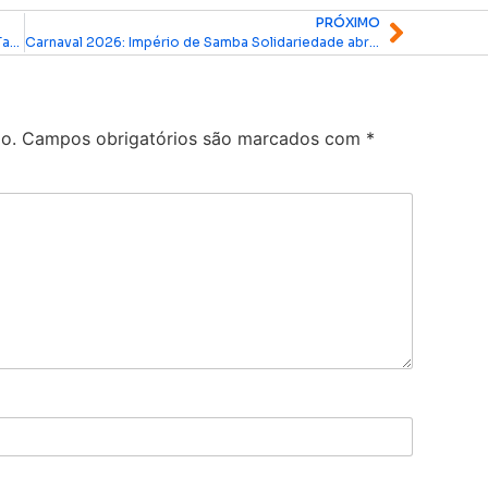
PRÓXIMO
Programa Amapá Cacau beneficia produtores de Tartarugalzinho com 15 mil mudas
Carnaval 2026: Império de Samba Solidariedade abre ensaios técnicos no Sambódromo
o.
Campos obrigatórios são marcados com
*