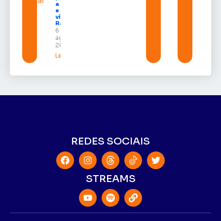
a UNIFRON
e grava
vídeo para
Randolfe
6 de
agosto de
2026
Leia mais »
REDES SOCIAIS
STREAMS