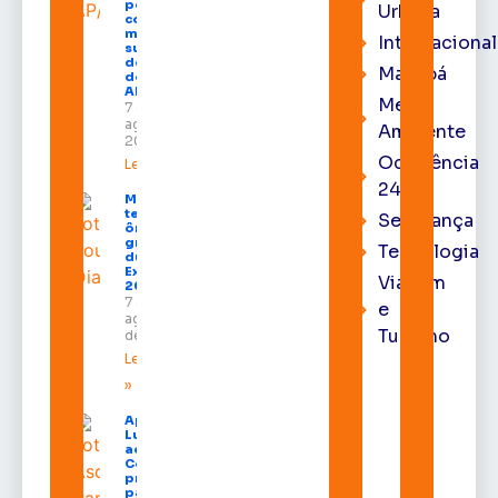
posse
Urbana
como
membro
Internacional
substituto
do Pleno
Macapá
do TRE-
AP
Meio
7 de
agosto de
Ambiente
2026
Ocorrência
Leia mais »
24h
Macapá
terá
Segurança
ônibus
gratuitos
Tecnologia
durante a
Expofeira
Viagem
2026
7 de
e
agosto
Turismo
de 2026
Leia mais
»
Após veto,
Lula envia
ao
Congresso
projeto
para criar