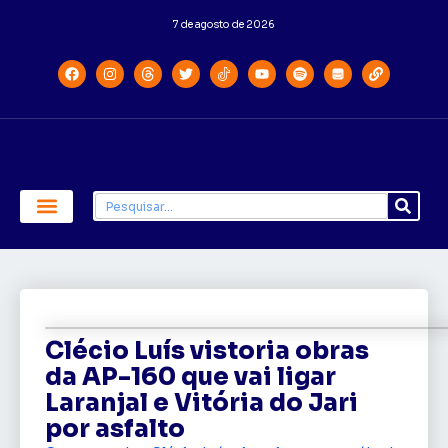
7 de agosto de 2026
Economia e Política
Saúde e Educação
Clécio Luís vistoria obras
da AP-160 que vai ligar
Laranjal e Vitória do Jari
por asfalto