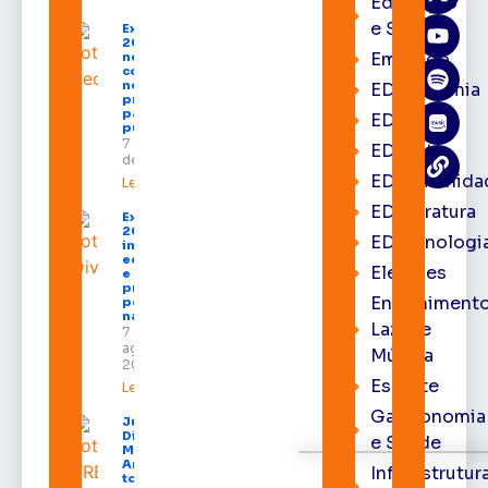
Educação
e Saúde
Expofeira
2026 começa
Emprego
neste sábado
com shows,
negócios e
EDacademia
programação
para todos os
EDbrasília
públicos
7 de agosto
EDcast
de 2026
EDcomunida
Leia mais »
EDliteratura
Expofeira
2026
EDtecnologi
impulsiona
economia
Eleições
e aumenta
procura
Entrenimento
por hotéis
na capital
Lazer e
7 de
agosto de
Música
2026
Esporte
Leia mais »
Gastronomia
Juiz
Diego
e Saúde
Moura de
Araújo
Infraestrutur
toma