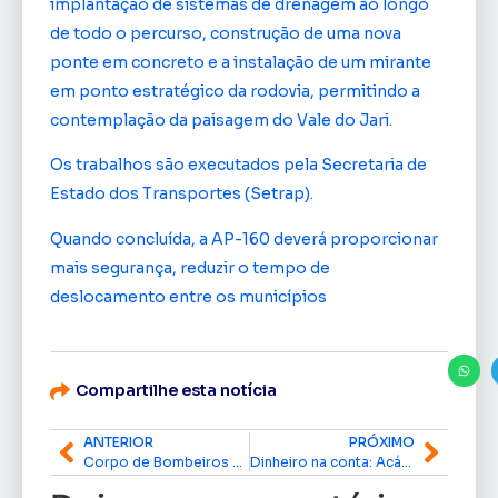
implantação de sistemas de drenagem ao longo
de todo o percurso, construção de uma nova
ponte em concreto e a instalação de um mirante
em ponto estratégico da rodovia, permitindo a
contemplação da paisagem do Vale do Jari.
Os trabalhos são executados pela Secretaria de
Estado dos Transportes (Setrap).
Quando concluída, a AP-160 deverá proporcionar
mais segurança, reduzir o tempo de
deslocamento entre os municípios
Compartilhe esta notícia
ANTERIOR
PRÓXIMO
Corpo de Bombeiros alerta para cuidados com fogueiras e fogos de artifício durante as festas juninas
Dinheiro na conta: Acácio Favacho garante R$ 5,4 milhões para obras de infraestrutura, mobilidade e esporte no Amapá