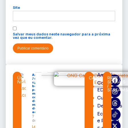
Site
Salvar meus dados neste navegador para a próxima
vez que eu comentar.
Amapá
Acácio
ÚLTIMAS
CATEGORIAS
REDES
Favacho
NOTÍCIAS
SOCIAIS
Cortes
apresenta
/
balanço
EDcast
STREAM
parcial do
mandato
Cultura
com mais
de R$ 668
milhões
Destaques
destinados
ao Amapá
Economia
7 de agosto
e Política
de 2026
Leia mais »