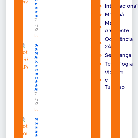
e aumenta
Internacional
procura
por hotéis
Macapá
na capital
7 de
Meio
agosto de
2026
Ambiente
Leia mais »
Ocorrência
Juiz
24h
Diego
Moura de
Segurança
Araújo
toma
Tecnologia
posse
como
Viagem
membro
substituto
e
do Pleno
do TRE-
Turismo
AP
7 de
agosto de
2026
Leia mais »
Macapá
terá
ônibus
gratuitos
durante a