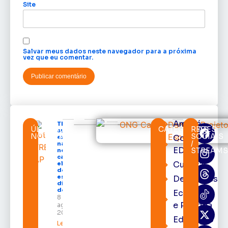
Site
Salvar meus dados neste navegador para a próxima
vez que eu comentar.
Amapá
TRE-AP
ÚLTIMAS
CATEGORIAS
REDES
suspende
NOTÍCIAS
SOCIAIS
Cortes
expediente
/
na sede e
EDcast
STREAM
nos
cartórios
Cultura
eleitorais
de todo o
estado nos
Destaques
dias 10 e 11
de agosto
Economia
8 de
e Política
agosto de
2026
Educação
Leia mais »