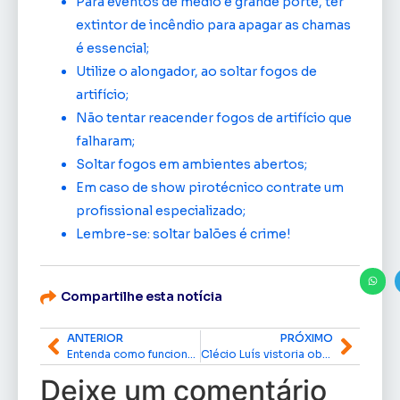
Para eventos de médio e grande porte, ter
extintor de incêndio para apagar as chamas
é essencial;
Utilize o alongador, ao soltar fogos de
artifício;
Não tentar reacender fogos de artifício que
falharam;
Soltar fogos em ambientes abertos;
Em caso de show pirotécnico contrate um
profissional especializado;
Lembre-se: soltar balões é crime!
Compartilhe esta notícia
ANTERIOR
PRÓXIMO
Entenda como funcionam as convenções partidárias que definem os candidatos das eleições
Clécio Luís vistoria obras da AP-160 que vai ligar Laranjal e Vitória do Jari por asfalto
Deixe um comentário