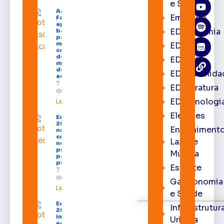
e Saúde
Acácio
Emprego
Favacho
apresenta
EDacademia
balanço
parcial do
mandato
EDbrasília
com mais
de R$ 668
EDcast
milhões
destinados
EDcomunida
ao Amapá
7 de agosto
EDliteratura
de 2026
EDtecnologi
Leia mais »
Eleições
Expofeira
2026 começa
Entrenimento
neste sábado
com shows,
Lazer e
negócios e
programação
Música
para todos os
públicos
Esporte
7 de agosto
de 2026
Gastronomia
Leia mais »
e Saúde
Expofeira
Infraestrutur
2026
impulsiona
Urbana
economia