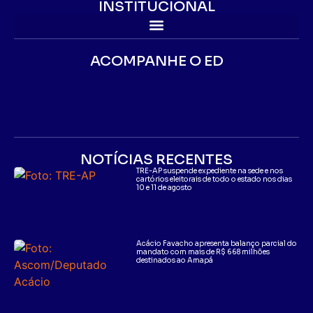
INSTITUCIONAL
ACOMPANHE O ED
NOTÍCIAS RECENTES
TRE-AP suspende expediente na sede e nos
cartórios eleitorais de todo o estado nos dias
10 e 11 de agosto
Acácio Favacho apresenta balanço parcial do
mandato com mais de R$ 668 milhões
destinados ao Amapá