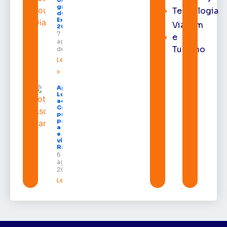
gratuitos
Tecnologia
durante a
Expofeira
Viagem
2026
7 de
e
agosto
Turismo
de 2026
Leia mais
»
Após veto,
Lula envia
ao
Congresso
projeto
para criar
a UNIFRON
e grava
vídeo para
Randolfe
6 de
agosto de
2026
Leia mais »