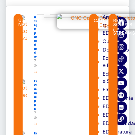
Amapá
Acácio
ÚLTIMAS
CATEGORIAS
REDES
Favacho
NOTÍCIAS
SOCIAIS
Cortes
apresenta
/
balanço
EDcast
STREAM
parcial do
mandato
Cultura
com mais
de R$ 668
milhões
Destaques
destinados
ao Amapá
Economia
7 de agosto
e Política
de 2026
Leia mais »
Educação
e Saúde
Expofeira
2026 começa
Emprego
neste sábado
com shows,
negócios e
EDacademia
programação
para todos os
EDbrasília
públicos
7 de agosto
EDcast
de 2026
EDcomunida
Leia mais »
EDliteratura
Expofeira