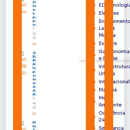
2026
EDtecnologi
impulsiona
economia
Eleições
e aumenta
procura
Entrenimento
por hotéis
na capital
Lazer e
7 de
agosto de
Música
2026
Esporte
Leia mais »
Gastronomia
Juiz
Diego
e Saúde
Moura de
Araújo
Infraestrutur
toma
posse
Urbana
como
membro
Internacional
substituto
do Pleno
Macapá
do TRE-
AP
Meio
7 de
agosto de
Ambiente
2026
Ocorrência
Leia mais »
24h
Macapá
terá
Segurança
ônibus