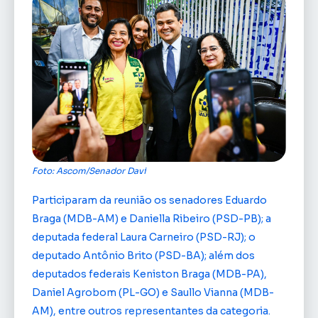
Foto: Ascom/Senador Davi
Participaram da reunião os senadores Eduardo
Braga (MDB-AM) e Daniella Ribeiro (PSD-PB); a
deputada federal Laura Carneiro (PSD-RJ); o
deputado Antônio Brito (PSD-BA); além dos
deputados federais Keniston Braga (MDB-PA),
Daniel Agrobom (PL-GO) e Saullo Vianna (MDB-
AM), entre outros representantes da categoria.