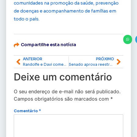
comunidades na promoção da saúde, prevenção
de doenças e acompanhamento de famílias em
todo o país.
Compartilhe esta notícia
ANTERIOR
PRÓXIMO
Randolfe e Davi comemoram no Senado reabertura do prazo da transposição para servidores do Amapá
Senado aprova reestruturação do serviço público federal e criação de mais de 13 mil vagas para professores; projeto foi relatado por Randolfe
Deixe um comentário
O seu endereço de e-mail não será publicado.
Campos obrigatórios são marcados com
*
Comentário
*