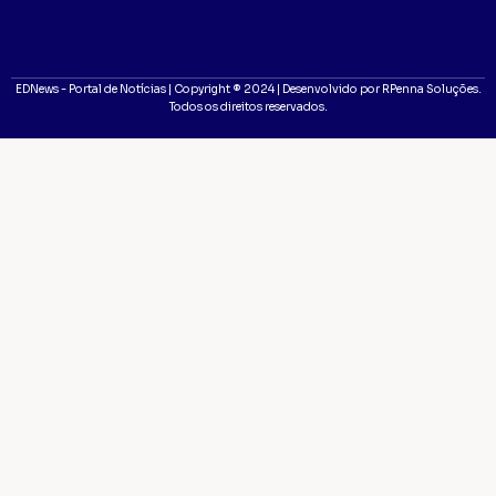
EDNews - Portal de Notícias | Copyright ® 2024 | Desenvolvido por RPenna Soluções.
Todos os direitos reservados.