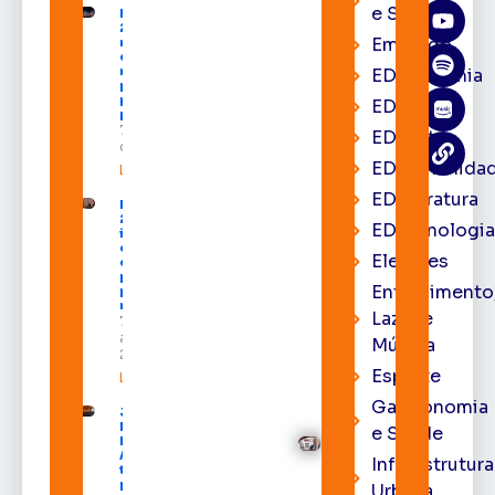
e Saúde
Expofeira
2026 começa
Emprego
neste sábado
com shows,
negócios e
EDacademia
programação
para todos os
EDbrasília
públicos
7 de agosto
EDcast
de 2026
EDcomunida
Leia mais »
EDliteratura
Expofeira
2026
EDtecnologi
impulsiona
economia
Eleições
e aumenta
procura
Entrenimento
por hotéis
na capital
Lazer e
7 de
agosto de
Música
2026
Esporte
Leia mais »
Gastronomia
Juiz
Diego
e Saúde
Moura de
Araújo
Infraestrutura
toma
posse
Urbana