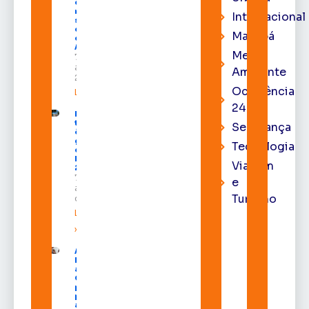
como
membro
Internacional
substituto
do Pleno
Macapá
do TRE-
AP
Meio
7 de
agosto de
Ambiente
2026
Ocorrência
Leia mais »
24h
Macapá
terá
Segurança
ônibus
gratuitos
Tecnologia
durante a
Expofeira
Viagem
2026
7 de
e
agosto
Turismo
de 2026
Leia mais
»
Após veto,
Lula envia
ao
Congresso
projeto
para criar
a UNIFRON