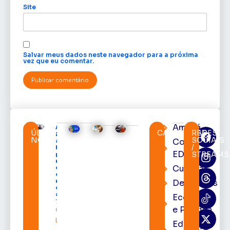
Site
Salvar meus dados neste navegador para a próxima
vez que eu comentar.
Amapá
Acácio
ÚLTIMAS
CATEGORIAS
REDES
Favacho
NOTÍCIAS
SOCIAIS
Cortes
apresenta
/
balanço
EDcast
STREAMS
parcial do
mandato
Cultura
com mais
de R$ 668
milhões
Destaques
destinados
ao Amapá
Economia
7 de agosto
e Política
de 2026
Leia mais »
Educação