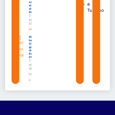
substituto
e
do Pleno
do TRE-
Turismo
AP
7 de
agosto de
2026
Leia mais »
Macapá
terá
ônibus
gratuitos
durante a
Expofeira
2026
7 de
agosto
de 2026
Leia mais
»