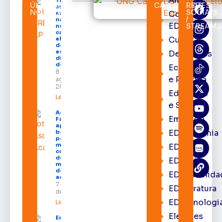
Amapá
ÚLTIMAS
CATEGORIAS
REDES
suspende
NOTÍCIAS
SOCIAIS
Cortes
expediente
/
na sede e
EDcast
STREAM
nos
cartórios
Cultura
eleitorais
de todo o
estado nos
Destaques
dias 10 e 11
de agosto
Economia
8 de
e Política
agosto de
2026
Educação
Leia mais »
e Saúde
Acácio
Emprego
Favacho
apresenta
EDacademia
balanço
parcial do
mandato
EDbrasília
com mais
de R$ 668
EDcast
milhões
destinados
EDcomunida
ao Amapá
7 de agosto
EDliteratura
de 2026
EDtecnologi
Leia mais »
Eleições
Expofeira