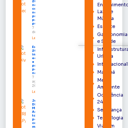
2026 começa
Entrenimento
neste sábado
com shows,
Lazer e
negócios e
programação
Música
para todos os
públicos
Esporte
7 de agosto
de 2026
Gastronomia
Leia mais »
e Saúde
Expofeira
Infraestrutur
2026
impulsiona
Urbana
economia
e aumenta
Internacional
procura
por hotéis
Macapá
na capital
7 de
Meio
agosto de
2026
Ambiente
Leia mais »
Ocorrência
Juiz
24h
Diego
Moura de
Segurança
Araújo
toma
Tecnologia
posse
como
Viagem
membro