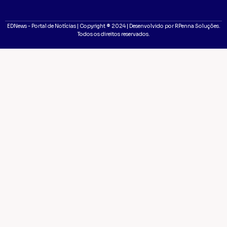
EDNews - Portal de Notícias | Copyright ® 2024 | Desenvolvido por RPenna Soluções.
Todos os direitos reservados.