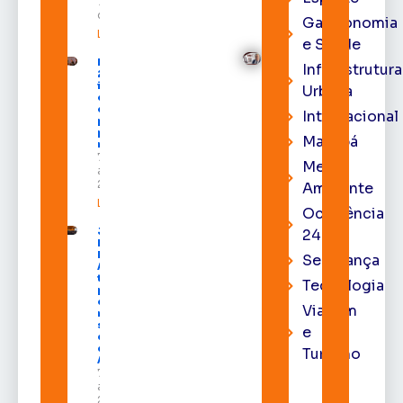
7 de agosto
de 2026
Gastronomia
Leia mais »
e Saúde
Expofeira
Infraestrutura
2026
impulsiona
Urbana
economia
e aumenta
Internacional
procura
por hotéis
Macapá
na capital
7 de
Meio
agosto de
2026
Ambiente
Leia mais »
Ocorrência
Juiz
24h
Diego
Moura de
Segurança
Araújo
toma
Tecnologia
posse
como
Viagem
membro
substituto
e
do Pleno
do TRE-
Turismo
AP
7 de
agosto de
2026