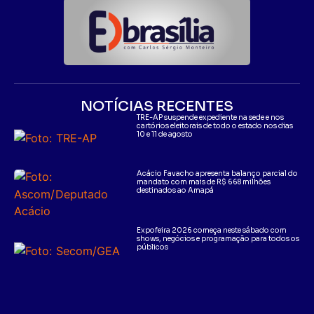
NOTÍCIAS RECENTES
TRE-AP suspende expediente na sede e nos
cartórios eleitorais de todo o estado nos dias
10 e 11 de agosto
Acácio Favacho apresenta balanço parcial do
mandato com mais de R$ 668 milhões
destinados ao Amapá
Expofeira 2026 começa neste sábado com
shows, negócios e programação para todos os
públicos