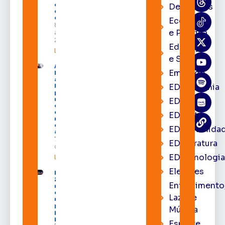
estado nos
Destaques
dias 10 e 11
de agosto
Economia
8 de
e Política
agosto de
2026
Educação
Leia mais »
e Saúde
Acácio
Emprego
Favacho
apresenta
EDacademia
balanço
parcial do
mandato
EDbrasília
com mais
de R$ 668
EDcast
milhões
destinados
EDcomunida
ao Amapá
7 de agosto
EDliteratura
de 2026
EDtecnologi
Leia mais »
Eleições
Expofeira
2026 começa
Entrenimento
neste sábado
com shows,
Lazer e
negócios e
programação
Música
para todos os
públicos
Esporte