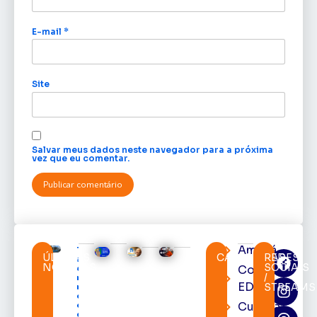
E-mail
*
Site
Salvar meus dados neste navegador para a próxima
vez que eu comentar.
Amapá
TRE-AP
ÚLTIMAS
CATEGORIAS
REDES
suspende
NOTÍCIAS
SOCIAIS
Cortes
expediente
/
na sede e
EDcast
STREAMS
nos
cartórios
Cultura
eleitorais
de todo o