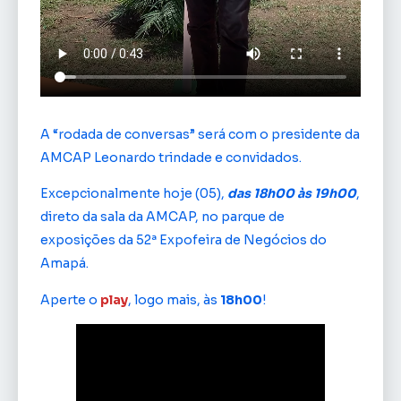
A “rodada de conversas” será com o presidente da
AMCAP Leonardo trindade e convidados.
Excepcionalmente hoje (05),
das 18h00 às 19h00
,
direto da sala da AMCAP, no parque de
exposições da 52ª Expofeira de Negócios do
Amapá.
Aperte o
play
, logo mais, às
18h00
!