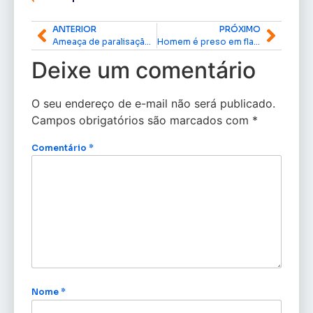
ANTERIOR
PRÓXIMO
Ameaça de paralisação de Hidrelétrica no Amapá e perigo de apagão
Homem é preso em flagrante e encaminhado pela Polícia Federal ao IAPEN
Deixe um comentário
O seu endereço de e-mail não será publicado.
Campos obrigatórios são marcados com
*
Comentário
*
Nome
*