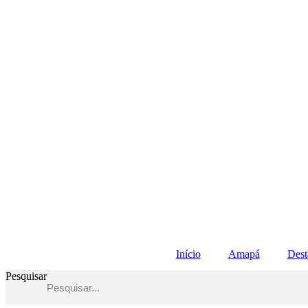
Início
Amapá
Dest
Pesquisar