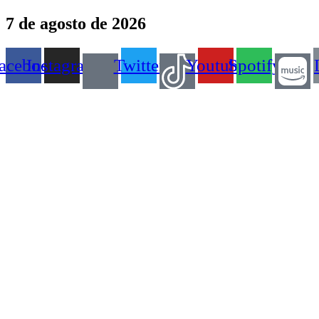
Ir
7 de agosto de 2026
para
o
conteúdo
acebook
Instagram
Twitter
Youtube
Spotify