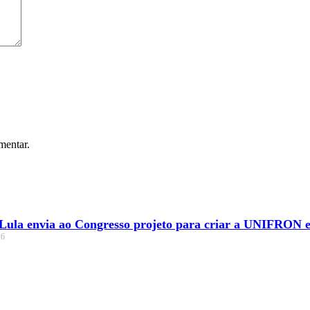
mentar.
 Lula envia ao Congresso projeto para criar a UNIFRON e
26