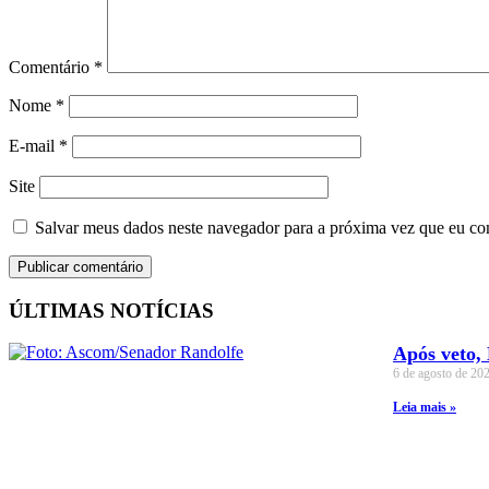
Comentário
*
Nome
*
E-mail
*
Site
Salvar meus dados neste navegador para a próxima vez que eu co
ÚLTIMAS NOTÍCIAS
Após veto,
6 de agosto de 20
Leia mais »