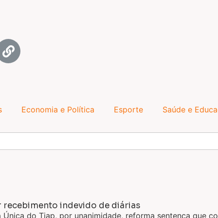
s
Economia e Política
Esporte
Saúde e Educ
 recebimento indevido de diárias
a Única do Tjap, por unanimidade, reforma sentença que c