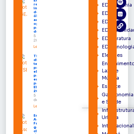
Expofeira 2026
EDacademia
reúne grandes
investidores
do setor de
EDbrasília
óleo e gás e
amplia
EDcast
oportunidades
para empresas
EDcomunida
do Amapá
5 de agosto de
EDliteratura
2026
EDtecnologi
Leia mais »
Eleições
TSE define
divisão do
Entrenimento
tempo de
propaganda
Lazer e
eleitoral e
participação
Música
em debates
para as
Esporte
Eleições
2026
Gastronomia
5 de agosto
de 2026
e Saúde
Leia mais »
Infraestrutur
Emenda de
Urbana
Acácio
Favacho
Internacional
garante
climatização