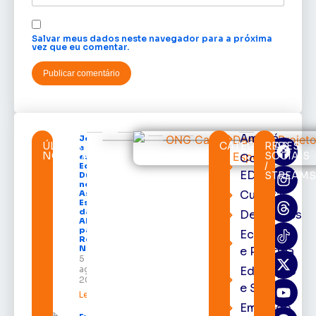
Salvar meus dados neste navegador para a próxima
vez que eu comentar.
Amapá
Jornalista
ÚLTIMAS
CATEGORIAS
REDES
e cronista
NOTÍCIAS
SOCIAIS
Cortes
esportivo
/
Edinho
EDcast
STREAM
Duarte é
nomeado
Cultura
Assessor
Especial
da
Destaques
ABRACE
para a
Economia
Região
Norte
e Política
5 de
agosto de
Educação
2026
e Saúde
Leia mais »
Emprego