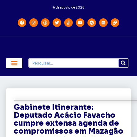
6 de agosto de 2026
Economia e Política
Saúde e Educação
Gabinete Itinerante:
Deputado Acácio Favacho
cumpre extensa agenda de
compromissos em Mazagão