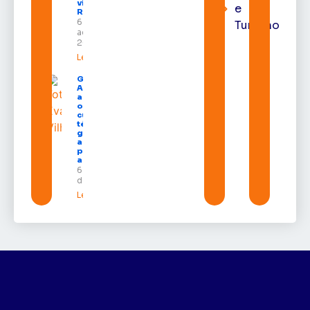
vídeo para
e
Randolfe
6 de
Turismo
agosto de
2026
Leia mais »
Governo do
Amapá
amplia
oferta de
cursos
técnicos e
garante
auxílio
permanência
a estudantes
6 de agosto
de 2026
Leia mais »