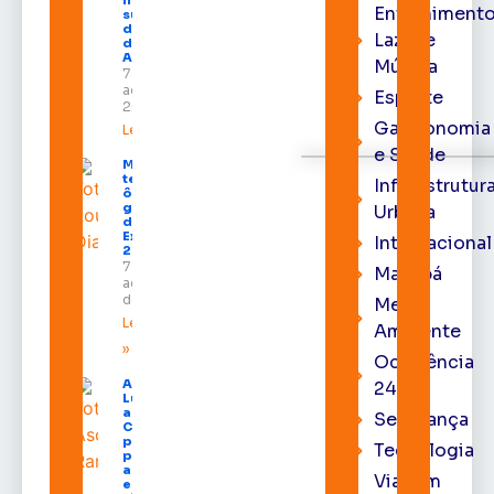
Entrenimento
substituto
do Pleno
Lazer e
do TRE-
AP
Música
7 de
agosto de
Esporte
2026
Gastronomia
Leia mais »
e Saúde
Macapá
terá
Infraestrutur
ônibus
gratuitos
Urbana
durante a
Expofeira
Internacional
2026
7 de
Macapá
agosto
de 2026
Meio
Leia mais
Ambiente
»
Ocorrência
Após veto,
24h
Lula envia
ao
Segurança
Congresso
projeto
Tecnologia
para criar
a UNIFRON
Viagem
e grava