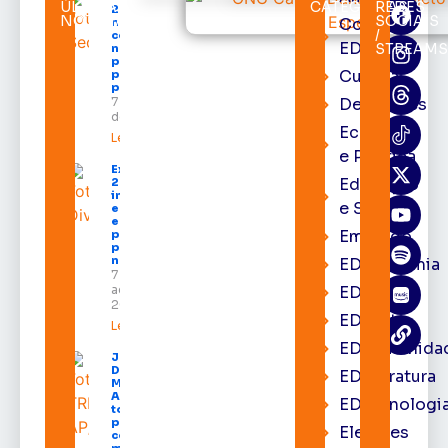
ÚLTIMAS
CATEGORIAS
REDES
2026 começa
NOTÍCIAS
SOCIAIS
Cortes
neste sábado
/
com shows,
EDcast
STREAMS
negócios e
programação
Cultura
para todos os
públicos
7 de agosto
Destaques
de 2026
Economia
Leia mais »
e Política
Expofeira
Educação
2026
impulsiona
e Saúde
economia
e aumenta
Emprego
procura
por hotéis
na capital
EDacademia
7 de
agosto de
EDbrasília
2026
EDcast
Leia mais »
EDcomunida
Juiz
Diego
EDliteratura
Moura de
Araújo
EDtecnologi
toma
posse
Eleições
como
membro