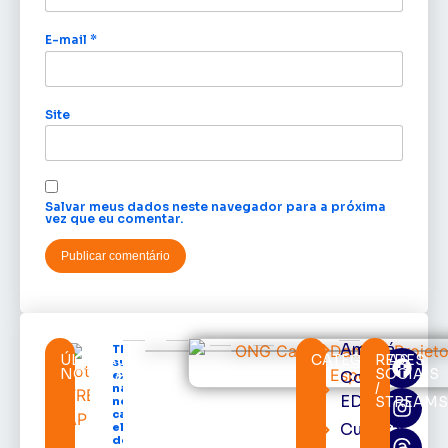
E-mail
*
Site
Salvar meus dados neste navegador para a próxima
vez que eu comentar.
Amapá
TRE-AP
ÚLTIMAS
CATEGORIAS
REDES
suspende
NOTÍCIAS
SOCIAIS
Cortes
expediente
/
na sede e
EDcast
STREAM
nos
cartórios
Cultura
eleitorais
de todo o