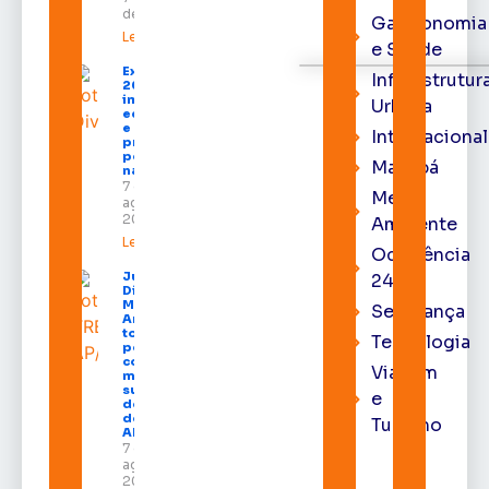
de 2026
Gastronomia
Leia mais »
e Saúde
Expofeira
Infraestrutur
2026
impulsiona
Urbana
economia
e aumenta
Internacional
procura
por hotéis
Macapá
na capital
7 de
Meio
agosto de
2026
Ambiente
Leia mais »
Ocorrência
Juiz
24h
Diego
Moura de
Segurança
Araújo
toma
Tecnologia
posse
como
Viagem
membro
substituto
e
do Pleno
do TRE-
Turismo
AP
7 de
agosto de
2026