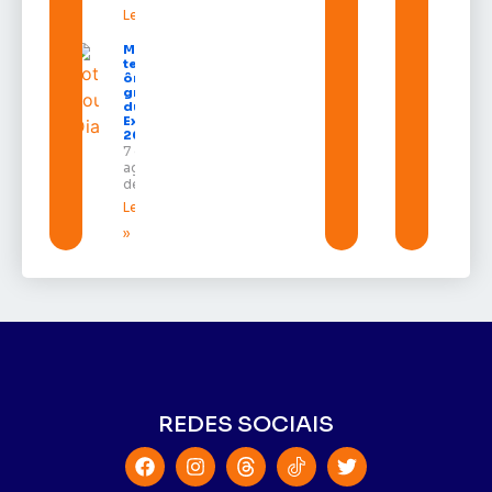
Leia mais »
Macapá
terá
ônibus
gratuitos
durante a
Expofeira
2026
7 de
agosto
de 2026
Leia mais
»
REDES SOCIAIS