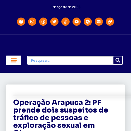
8 de agosto de 2026
Economia e Política
Saúde e Educação
Operação Arapuca 2: PF
prende dois suspeitos de
tráfico de pessoas e
exploração sexual em