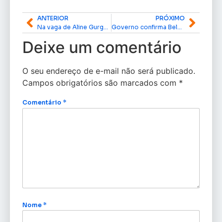
ANTERIOR
PRÓXIMO
Na vaga de Aline Gurgel, Fátima Pelaes retorna à Câmara pelo Amapá
Governo confirma Belém como sede da COP 30 e busca soluções para alta no valor das hospedagens
Deixe um comentário
O seu endereço de e-mail não será publicado.
Campos obrigatórios são marcados com
*
Comentário
*
Nome
*