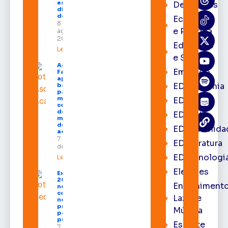
estado nos
Destaques
dias 10 e 11
de agosto
Economia
8 de
e Política
agosto de
2026
Educação
Leia mais »
e Saúde
Acácio
Emprego
Favacho
apresenta
EDacademia
balanço
parcial do
mandato
EDbrasília
com mais
de R$ 668
EDcast
milhões
destinados
EDcomunida
ao Amapá
7 de agosto
EDliteratura
de 2026
EDtecnologi
Leia mais »
Eleições
Expofeira
2026 começa
Entrenimento
neste sábado
com shows,
Lazer e
negócios e
programação
Música
para todos os
públicos
Esporte
7 de agosto