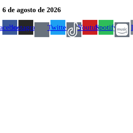
Ir
6 de agosto de 2026
para
o
conteúdo
acebook
Instagram
Twitter
Youtube
Spotify