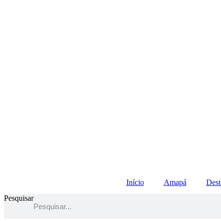
Início
Amapá
Dest
Pesquisar