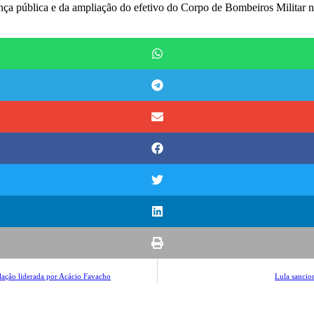
nça pública e da ampliação do efetivo do Corpo de Bombeiros Militar n
lação liderada por Acácio Favacho
Lula sancio