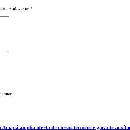
ão marcados com
*
mentar.
 Amapá amplia oferta de cursos técnicos e garante auxíli