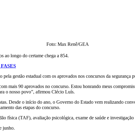
Foto: Max Renê/GEA
s ao longo do certame chega a 854.
 FASES
 pela gestão estadual com os aprovados nos concursos da segurança pú
m mais 90 aprovados no concurso. Estou honrando meus compromissos
ra o nosso povo”, afirmou Clécio Luís.
istas. Desde o início do ano, o Governo do Estado vem realizando con
ndamento das etapas do concurso.
ão física (TAF), avaliação psicológica, exame de saúde e investigação 
e junho.