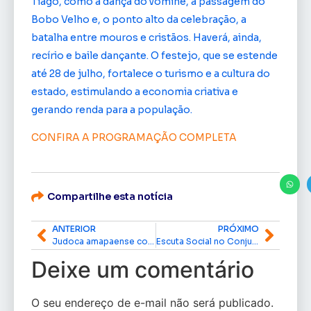
Tiago, como a dança do vominê, a passagem do
Bobo Velho e, o ponto alto da celebração, a
batalha entre mouros e cristãos. Haverá, ainda,
recírio e baile dançante. O festejo, que se estende
até 28 de julho, fortalece o turismo e a cultura do
estado, estimulando a economia criativa e
gerando renda para a população.
CONFIRA A PROGRAMAÇÃO COMPLETA
Compartilhe esta notícia
ANTERIOR
PRÓXIMO
Judoca amapaense conquista título inédito na Copa Minas
Escuta Social no Conjunto Mucajá discute dívidas com água e energia e situação de vulnerabilidade de moradores
Deixe um comentário
O seu endereço de e-mail não será publicado.