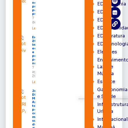
negócios e
EDacademia
programação
para todos os
EDbrasília
públicos
7 de agosto
EDcast
de 2026
EDcomunida
Leia mais »
EDliteratura
Expofeira
2026
EDtecnologi
impulsiona
economia
Eleições
e aumenta
procura
Entrenimento
por hotéis
na capital
Lazer e
7 de
agosto de
Música
2026
Esporte
Leia mais »
Gastronomia
Juiz
Diego
e Saúde
Moura de
Araújo
Infraestrutur
toma
posse
Urbana
como
membro
Internacional
substituto
do Pleno
Macapá