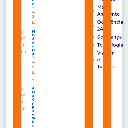
do TRE-
AP
Meio
7 de
agosto de
Ambiente
2026
Ocorrência
Leia mais »
24h
Macapá
terá
Segurança
ônibus
gratuitos
Tecnologia
durante a
Expofeira
Viagem
2026
7 de
e
agosto
Turismo
de 2026
Leia mais
»
Após veto,
Lula envia
ao
Congresso
projeto
para criar
a UNIFRON
e grava
vídeo para
Randolfe
6 de