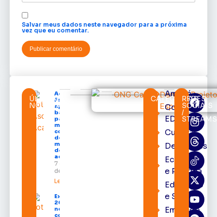
Salvar meus dados neste navegador para a próxima
vez que eu comentar.
Amapá
Acácio
ÚLTIMAS
CATEGORIAS
REDES
Favacho
NOTÍCIAS
SOCIAIS
Cortes
apresenta
/
balanço
EDcast
STREAM
parcial do
mandato
Cultura
com mais
de R$ 668
milhões
Destaques
destinados
ao Amapá
Economia
7 de agosto
e Política
de 2026
Leia mais »
Educação
e Saúde
Expofeira
2026 começa
Emprego
neste sábado
com shows,