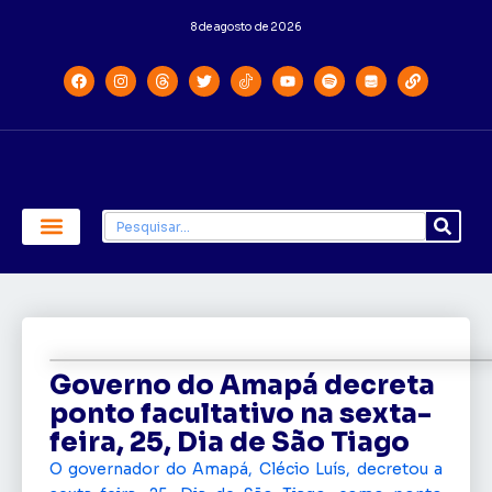
8 de agosto de 2026
Economia e Política
Saúde e Educação
Governo do Amapá decreta
ponto facultativo na sexta-
feira, 25, Dia de São Tiago
O governador do Amapá, Clécio Luís, decretou a