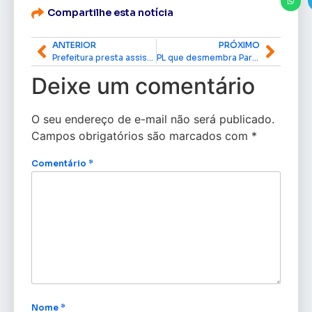
Compartilhe esta notícia
ANTERIOR
PRÓXIMO
Prefeitura presta assistência às vítimas do incêndio na Zona Norte de Macapá; 40 pessoas tiveram as casas destruídas
PL que desmembra Parque do Tumucumaque é aprovado pela CCJ; ‘Oiapoque só tem 2,4% da sua área. Imagine como fazer agricultura?’, diz Lucas Barreto
Deixe um comentário
O seu endereço de e-mail não será publicado.
Campos obrigatórios são marcados com
*
Comentário
*
Nome
*