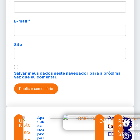
E-mail
*
Site
Salvar meus dados neste navegador para a próxima
vez que eu comentar.
Amapá
Após veto,
ÚLTIMAS
CATEGORIAS
REDES
Lula envia
NOTÍCIAS
SOCIAIS
Cortes
ao
/
Congresso
EDcast
STREAM
projeto
para criar