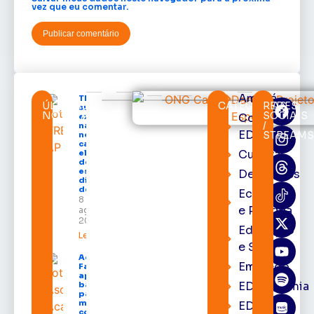
vez que eu comentar.
Amapá
TRE-AP
ÚLTIMAS
CATEGORIAS
REDES
suspende
NOTÍCIAS
SOCIAIS
Cortes
expediente
/
na sede e
EDcast
STREAM
nos
cartórios
Cultura
eleitorais
de todo o
estado nos
Destaques
dias 10 e 11
de agosto
Economia
8 de
e Política
agosto de
2026
Educação
Leia mais »
e Saúde
Acácio
Emprego
Favacho
apresenta
EDacademia
balanço
parcial do
mandato
EDbrasília
com mais