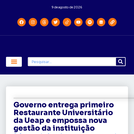
9 de agosto de 2026
Economia e Política
Saúde e Educação
Governo entrega primeiro
Restaurante Universitário
da Ueap e empossa nova
gestão da instituição