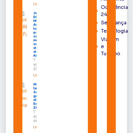
Leia mais »
Ocorrência
Juiz
24h
Diego
Moura de
Segurança
Araújo
toma
Tecnologia
posse
como
Viagem
membro
substituto
e
do Pleno
do TRE-
Turismo
AP
7 de
agosto de
2026
Leia mais »
Macapá
terá
ônibus
gratuitos
durante a
Expofeira
2026
7 de
agosto
de 2026
Leia mais