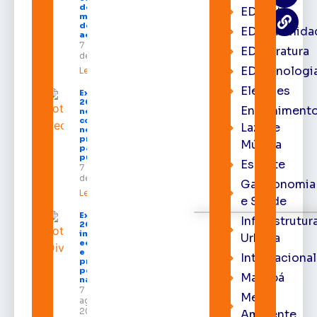
de R$ 668
EDcast
milhões
destinados
EDcomunida
ao Amapá
7 de agosto
EDliteratura
de 2026
EDtecnologi
Leia mais »
Eleições
Expofeira
2026 começa
Entrenimento
neste sábado
com shows,
Lazer e
negócios e
programação
Música
para todos os
públicos
Esporte
7 de agosto
de 2026
Gastronomia
Leia mais »
e Saúde
Expofeira
Infraestrutur
2026
impulsiona
Urbana
economia
e aumenta
Internacional
procura
por hotéis
Macapá
na capital
7 de
Meio
agosto de
2026
Ambiente