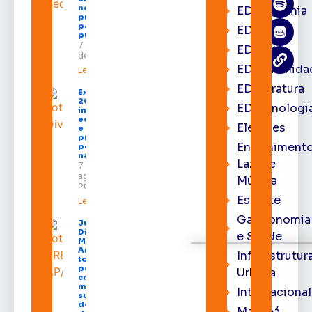
negócios e
EDacademia
programação
para todos os
EDbrasília
públicos
7 de agosto
EDcast
de 2026
EDcomunida
Leia mais »
EDliteratura
Expofeira
2026
EDtecnologi
impulsiona
economia
Eleições
e aumenta
procura
Entrenimento
por hotéis
na capital
Lazer e
7 de
agosto de
Música
2026
Esporte
Leia mais »
Gastronomia
Juiz
Diego
e Saúde
Moura de
Araújo
Infraestrutur
toma
posse
Urbana
como
membro
Internacional
substituto
do Pleno
Macapá