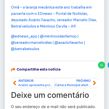
Omã – a laranja mecânica este ano trabalha em
parceria com o EDnews – Portal de Notícias,
deputado Acácio Favacho, vereador Marcelo Dias,
Betral veículos e Meninos Da vila – AP.
@ednews_app | @meninosdavilamcp |
@vereadormarcelodias | @acaciofavacho |
@betralveiculos
Compartilhe esta notícia
ANTERIOR
PRÓXIMO
Acácio apresenta proposição que beneficia portadores de deficiência
Câmara Municipal afasta Prefeito pela segunda vez
Deixe um comentário
O seu endereço de e-mail não será publicado.