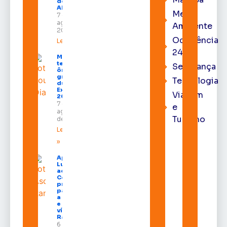
do TRE-
AP
Meio
7 de
agosto de
Ambiente
2026
Ocorrência
Leia mais »
24h
Macapá
terá
Segurança
ônibus
gratuitos
Tecnologia
durante a
Expofeira
Viagem
2026
7 de
e
agosto
Turismo
de 2026
Leia mais
»
Após veto,
Lula envia
ao
Congresso
projeto
para criar
a UNIFRON
e grava
vídeo para
Randolfe
6 de