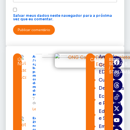
Salvar meus dados neste navegador para a próxima
vez que eu comentar.
Amapá
Acácio
ÚLTIMAS
CATEGORIAS
REDES
Favacho
NOTÍCIAS
SOCIAIS
Cortes
apresenta
/
balanço
EDcast
STREAM
parcial do
mandato
Cultura
com mais
de R$ 668
milhões
Destaques
destinados
ao Amapá
Economia
7 de agosto
e Política
de 2026
Leia mais »
Educação
e Saúde
Expofeira
2026 começa
Emprego
neste sábado
com shows,