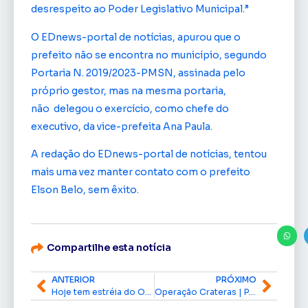
desrespeito ao Poder Legislativo Municipal.”
O EDnews-portal de notícias, apurou que o
prefeito não se encontra no município, segundo
Portaria N. 2019/2023-PMSN, assinada pelo
próprio gestor, mas na mesma portaria,
não delegou o exercício, como chefe do
executivo, da vice-prefeita Ana Paula.
A redação do EDnews-portal de notícias, tentou
mais uma vez manter contato com o prefeito
Elson Belo, sem êxito.
Compartilhe esta notícia
ANTERIOR
PRÓXIMO
Hoje tem estréia do Omã na série ouro de futsal 2023
Operação Crateras | Polícia Federal investiga suposto esquema de desvio de verbas federais do município de Oiapoque/AP