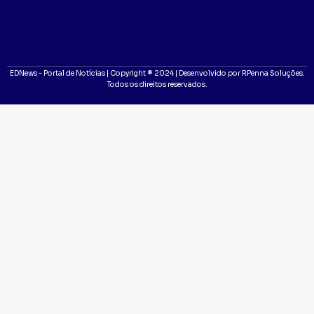
EDNews - Portal de Notícias | Copyright ® 2024 | Desenvolvido por RPenna Soluções.
Todos os direitos reservados.