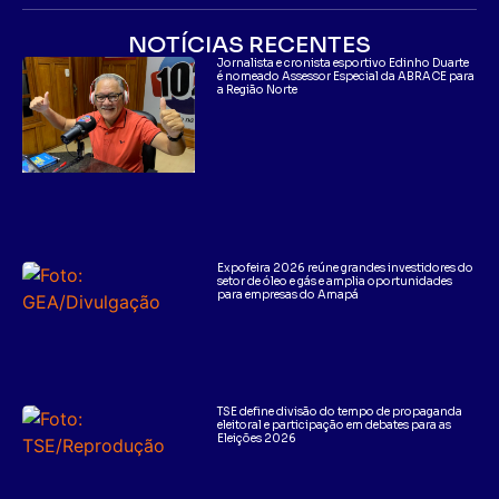
NOTÍCIAS RECENTES
Jornalista e cronista esportivo Edinho Duarte
é nomeado Assessor Especial da ABRACE para
a Região Norte
Expofeira 2026 reúne grandes investidores do
setor de óleo e gás e amplia oportunidades
para empresas do Amapá
TSE define divisão do tempo de propaganda
eleitoral e participação em debates para as
Eleições 2026