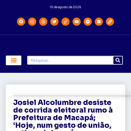
10 de agosto de 2026
Economia e Política
Saúde e Educação
Josiel Alcolumbre desiste
de corrida eleitoral rumo à
Prefeitura de Macapá;
‘Hoje, num gesto de união,