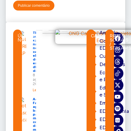
Amapá
TRE-AP
ÚLTIMAS
CATEGORIAS
REDES
suspende
NOTÍCIAS
SOCIAIS
Cortes
expediente
/
na sede e
EDcast
STREAM
nos
cartórios
Cultura
eleitorais
de todo o
estado nos
Destaques
dias 10 e 11
de agosto
Economia
8 de
e Política
agosto de
2026
Educação
Leia mais »
e Saúde
Acácio
Emprego
Favacho
apresenta
EDacademia
balanço
parcial do
mandato
EDbrasília
com mais
de R$ 668
EDcast
milhões