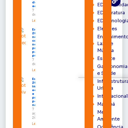
destinados
EDcomunida
ao Amapá
7 de agosto
EDliteratura
de 2026
EDtecnologi
Leia mais »
Eleições
Expofeira
2026 começa
Entrenimento
neste sábado
com shows,
Lazer e
negócios e
programação
Música
para todos os
públicos
Esporte
7 de agosto
de 2026
Gastronomia
Leia mais »
e Saúde
Expofeira
Infraestrutur
2026
impulsiona
Urbana
economia
e aumenta
Internacional
procura
por hotéis
Macapá
na capital
7 de
Meio
agosto de
2026
Ambiente
Leia mais »
Ocorrência