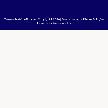
EDNews - Portal de Notícias | Copyright ® 2024 | Desenvolvido por RPenna Soluções.
Todos os direitos reservados.