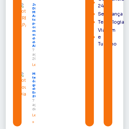
Juiz
24h
Diego
Moura de
Segurança
Araújo
toma
Tecnologia
posse
como
Viagem
membro
substituto
e
do Pleno
do TRE-
Turismo
AP
7 de
agosto de
2026
Leia mais »
Macapá
terá
ônibus
gratuitos
durante a
Expofeira
2026
7 de
agosto
de 2026
Leia mais
»