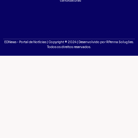
candidaturas
EDNews - Portal de Notícias | Copyright ® 2024 | Desenvolvido por RPenna Soluções.
Todos os direitos reservados.