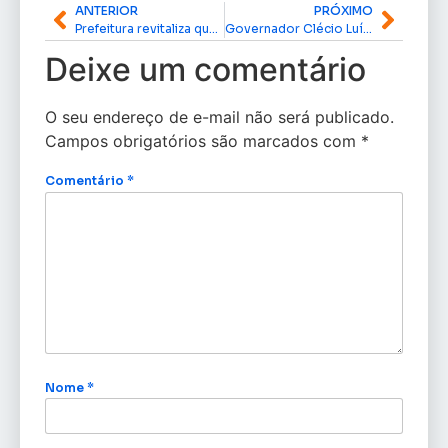
ANTERIOR
PRÓXIMO
Prefeitura revitaliza quadras no Macapaba e empossa nova secretária municipal
Governador Clécio Luís vistoria avanço do Programa Ponte Firme e reconstrução de escola no Amapá
Deixe um comentário
O seu endereço de e-mail não será publicado.
Campos obrigatórios são marcados com
*
Comentário
*
Nome
*