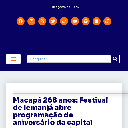
6 de agosto de 2026
Economia e Política
Saúde e Educação
Macapá 268 anos: Festival
de Iemanjá abre
programação de
aniversário da capital