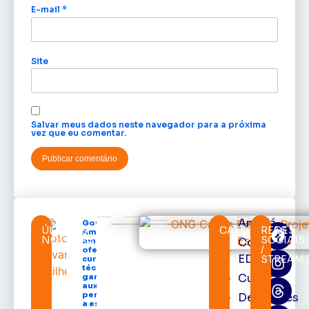
E-mail
*
Site
Salvar meus dados neste navegador para a próxima
vez que eu comentar.
Amapá
Governo do
ÚLTIMAS
CATEGORIAS
REDES
Amapá
NOTÍCIAS
SOCIAIS
Cortes
amplia
/
oferta de
EDcast
STREAM
cursos
técnicos e
Cultura
garante
auxílio
permanência
Destaques
a estudantes