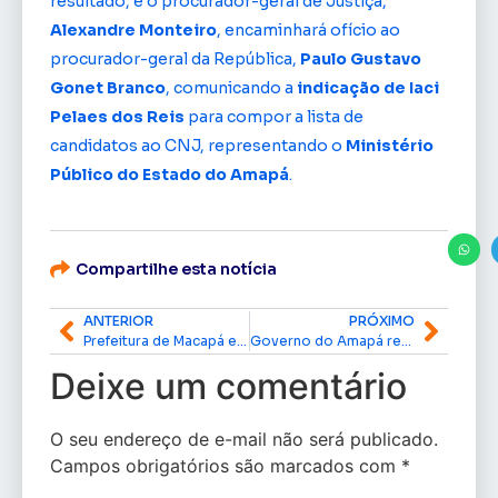
resultado, e o procurador-geral de Justiça,
Alexandre Monteiro
, encaminhará ofício ao
procurador-geral da República,
Paulo Gustavo
Gonet Branco
, comunicando a
indicação de Iaci
Pelaes dos Reis
para compor a lista de
candidatos ao CNJ, representando o
Ministério
Público do Estado do Amapá
.
Compartilhe esta notícia
ANTERIOR
PRÓXIMO
Prefeitura de Macapá entrega nova base descentralizada do SAMU na Zona Norte
Governo do Amapá recebe comitiva da Guiana Francesa para tratar de novos intercâmbios
Deixe um comentário
O seu endereço de e-mail não será publicado.
Campos obrigatórios são marcados com
*