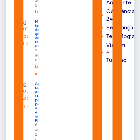
agosto de
Ambiente
2026
Ocorrência
Leia mais »
24h
Macapá
terá
Segurança
ônibus
gratuitos
Tecnologia
durante a
Expofeira
Viagem
2026
7 de
e
agosto
Turismo
de 2026
Leia mais
»
Após veto,
Lula envia
ao
Congresso
projeto
para criar
a UNIFRON
e grava
vídeo para
Randolfe
6 de
agosto de
2026