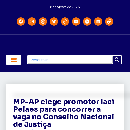
8 de agosto de 2026
Economia e Política
Saúde e Educação
MP-AP elege promotor Iaci
Pelaes para concorrer a
vaga no Conselho Nacional
de Justiça