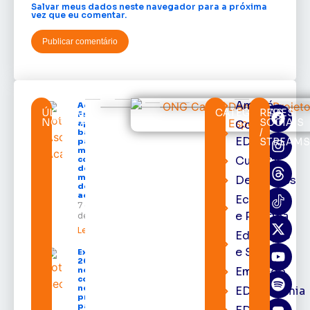
Salvar meus dados neste navegador para a próxima
vez que eu comentar.
Amapá
Acácio
ÚLTIMAS
CATEGORIAS
REDES
Favacho
NOTÍCIAS
SOCIAIS
Cortes
apresenta
/
balanço
EDcast
STREAM
parcial do
mandato
Cultura
com mais
de R$ 668
milhões
Destaques
destinados
ao Amapá
Economia
7 de agosto
e Política
de 2026
Leia mais »
Educação
e Saúde
Expofeira
2026 começa
Emprego
neste sábado
com shows,
negócios e
EDacademia
programação
para todos os