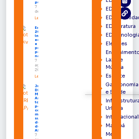
EDbrasília
públicos
7 de agosto
EDcast
de 2026
EDcomunida
Leia mais »
EDliteratura
Expofeira
2026
EDtecnologi
impulsiona
economia
Eleições
e aumenta
procura
Entrenimento
por hotéis
na capital
Lazer e
7 de
agosto de
Música
2026
Esporte
Leia mais »
Gastronomia
Juiz
Diego
e Saúde
Moura de
Araújo
Infraestrutur
toma
posse
Urbana
como
membro
Internacional
substituto
do Pleno
Macapá
do TRE-
AP
Meio
7 de