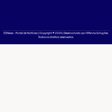
EDNews - Portal de Notícias | Copyright ® 2024 | Desenvolvido por RPenna Soluções.
Todos os direitos reservados.