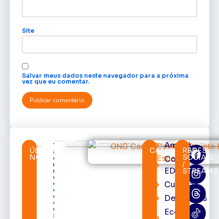
Site
Salvar meus dados neste navegador para a próxima
vez que eu comentar.
Amapá
TRE-AP
ÚLTIMAS
CATEGORIAS
REDES
suspende
NOTÍCIAS
SOCIAIS
Cortes
expediente
/
na sede e
EDcast
STREAMS
nos
cartórios
Cultura
eleitorais
de todo o
estado nos
Destaques
dias 10 e 11
de agosto
Economia
8 de