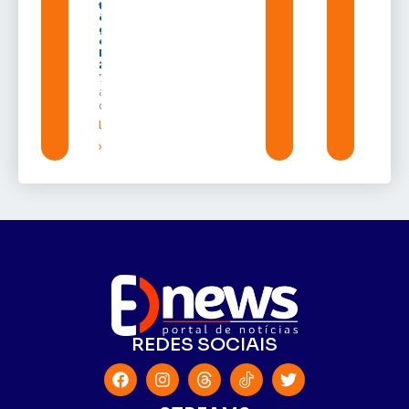
terá
ônibus
gratuitos
durante a
Expofeira
2026
7 de
agosto
de 2026
Leia mais
»
REDES SOCIAIS