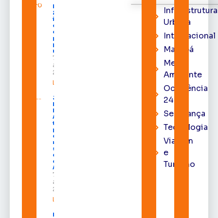
Expofeira
Infraestrutura
2026
impulsiona
Urbana
economia
e aumenta
Internacional
procura
por hotéis
Macapá
na capital
7 de
Meio
agosto de
2026
Ambiente
Leia mais »
Ocorrência
Juiz
24h
Diego
Moura de
Segurança
Araújo
toma
Tecnologia
posse
como
Viagem
membro
substituto
e
do Pleno
do TRE-
Turismo
AP
7 de
agosto de
2026
Leia mais »
Macapá