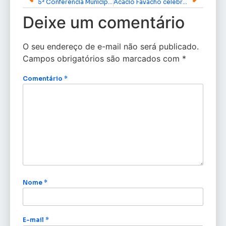
5ª Conferência Municipal do Meio Ambiente de Macapá acontece nesta quarta; veja programação
Acácio Favacho celebra seleção de mais de mil casas populares do Minha Casa, Minha Vida para o Amapá
Deixe um comentário
O seu endereço de e-mail não será publicado.
Campos obrigatórios são marcados com
*
Comentário
*
Nome
*
E-mail
*