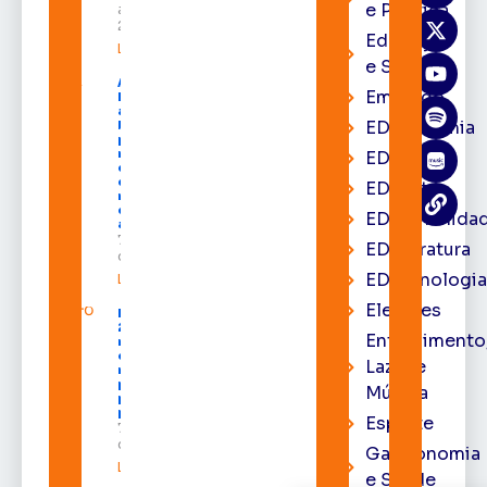
e Política
agosto de
2026
Educação
Leia mais »
e Saúde
Acácio
Emprego
Favacho
apresenta
EDacademia
balanço
parcial do
mandato
EDbrasília
com mais
de R$ 668
EDcast
milhões
destinados
EDcomunida
ao Amapá
7 de agosto
EDliteratura
de 2026
EDtecnologi
Leia mais »
Eleições
Expofeira
2026 começa
Entrenimento
neste sábado
com shows,
Lazer e
negócios e
programação
Música
para todos os
públicos
Esporte
7 de agosto
de 2026
Gastronomia
Leia mais »
e Saúde