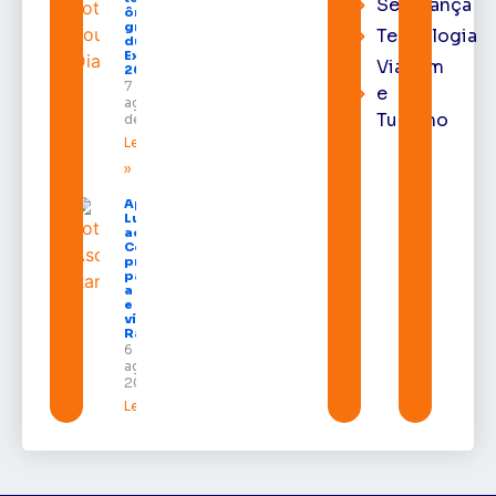
Segurança
ônibus
gratuitos
Tecnologia
durante a
Expofeira
Viagem
2026
7 de
e
agosto
Turismo
de 2026
Leia mais
»
Após veto,
Lula envia
ao
Congresso
projeto
para criar
a UNIFRON
e grava
vídeo para
Randolfe
6 de
agosto de
2026
Leia mais »