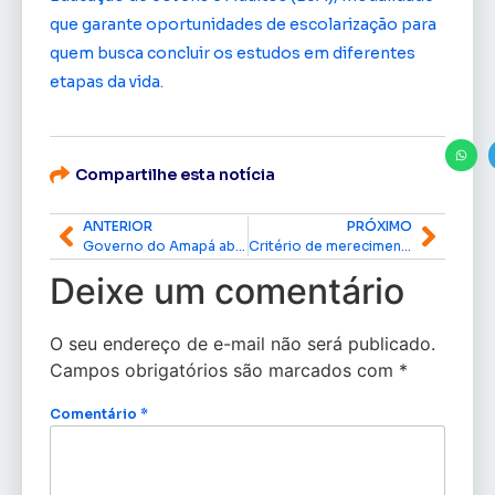
que garante oportunidades de escolarização para
quem busca concluir os estudos em diferentes
etapas da vida.
Compartilhe esta notícia
ANTERIOR
PRÓXIMO
Governo do Amapá abre edital para beneficiar 40 produtores familiares com maquinários agrícolas
Critério de merecimento e paridade de gênero: TJAP homologa candidaturas de três juízas à vaga de desembargadora
Deixe um comentário
O seu endereço de e-mail não será publicado.
Campos obrigatórios são marcados com
*
Comentário
*