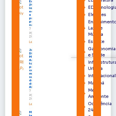
EDliteratura
Expofeira
2026
EDtecnologi
impulsiona
economia
Eleições
e aumenta
procura
Entrenimento
por hotéis
na capital
Lazer e
7 de
agosto de
Música
2026
Esporte
Leia mais »
Gastronomia
Juiz
Diego
e Saúde
Moura de
Araújo
Infraestrutur
toma
posse
Urbana
como
membro
Internacional
substituto
do Pleno
Macapá
do TRE-
AP
Meio
7 de
agosto de
Ambiente
2026
Ocorrência
Leia mais »
24h
Macapá
terá