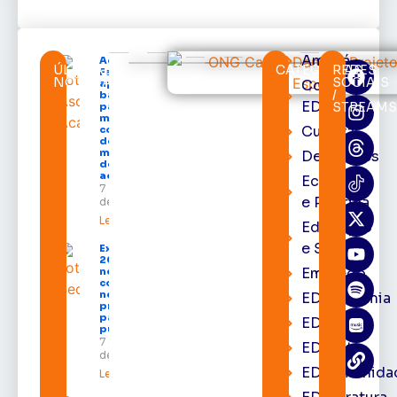
Amapá
Acácio
ÚLTIMAS
CATEGORIAS
REDES
Favacho
NOTÍCIAS
SOCIAIS
Cortes
apresenta
/
balanço
EDcast
STREAM
parcial do
mandato
Cultura
com mais
de R$ 668
milhões
Destaques
destinados
ao Amapá
Economia
7 de agosto
e Política
de 2026
Leia mais »
Educação
e Saúde
Expofeira
2026 começa
Emprego
neste sábado
com shows,
negócios e
EDacademia
programação
para todos os
EDbrasília
públicos
7 de agosto
EDcast
de 2026
EDcomunida
Leia mais »