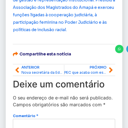
de gestão e representação institucional. Presidiu a
Associação dos Magistrados do Amapá e exerceu
funções ligadas à cooperação judiciária, à
participação feminina no Poder Judiciário e às
políticas de inclusão racial.
Compartilhe esta notícia
ANTERIOR
PRÓXIMO
Nova secretária da Educação do Amapá é empossada e reforça continuidade das políticas educacionais
PEC que acaba com escala 6×1 terá tramitação nas comissões do Senado, afirma Davi Alcolumbre
Deixe um comentário
O seu endereço de e-mail não será publicado.
Campos obrigatórios são marcados com
*
Comentário
*