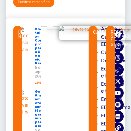
Amapá
Após veto,
ÚLTIMAS
CATEGORIAS
REDES
Lula envia
NOTÍCIAS
SOCIAIS
Cortes
ao
/
Congresso
EDcast
STREAM
projeto
para criar
Cultura
a UNIFRON
e grava
vídeo para
Destaques
Randolfe
6 de
Economia
agosto de
e Política
2026
Leia mais »
Educação
e Saúde
Governo do
Amapá
Emprego
amplia
oferta de
EDacademia
cursos
técnicos e
garante
EDbrasília
auxílio
permanência
EDcast
a estudantes
6 de agosto