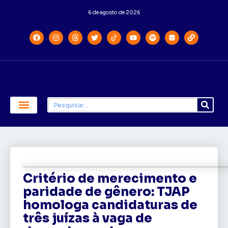
6 de agosto de 2026
Economia e Política
Saúde e Educação
Critério de merecimento e
paridade de gênero: TJAP
homologa candidaturas de
três juízas à vaga de