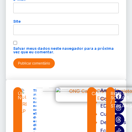
Site
Salvar meus dados neste navegador para a próxima
vez que eu comentar.
Amapá
TRE-AP
ÚLTIMAS
CATEGORIAS
REDES
suspende
NOTÍCIAS
SOCIAIS
Cortes
expediente
/
na sede e
EDcast
STREAM
nos
cartórios
Cultura
eleitorais
de todo o
estado nos
Destaques
dias 10 e 11
de agosto
Economia