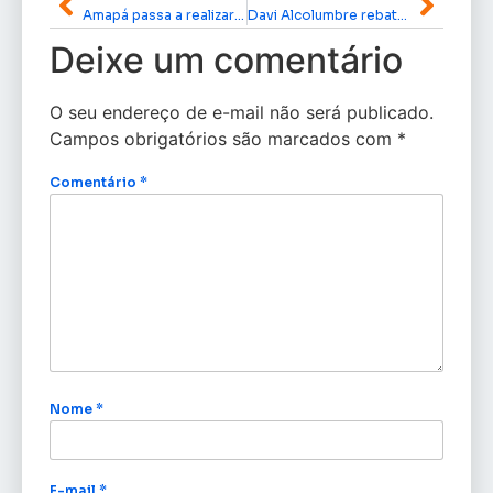
Amapá passa a realizar cirurgias de lesões de câncer de pele no CRDT
Davi Alcolumbre rebate acusações e promete medidas para esclarecer denúncia
Deixe um comentário
O seu endereço de e-mail não será publicado.
Campos obrigatórios são marcados com
*
Comentário
*
Nome
*
E-mail
*