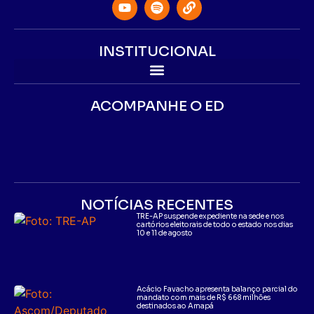
INSTITUCIONAL
ACOMPANHE O ED
NOTÍCIAS RECENTES
TRE-AP suspende expediente na sede e nos
cartórios eleitorais de todo o estado nos dias
10 e 11 de agosto
Acácio Favacho apresenta balanço parcial do
mandato com mais de R$ 668 milhões
destinados ao Amapá