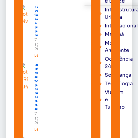
e Saúde
Expofeira
Infraestrutur
2026
impulsiona
Urbana
economia
e aumenta
Internacional
procura
por hotéis
Macapá
na capital
7 de
Meio
agosto de
2026
Ambiente
Leia mais »
Ocorrência
Juiz
24h
Diego
Moura de
Segurança
Araújo
toma
Tecnologia
posse
como
Viagem
membro
substituto
e
do Pleno
do TRE-
Turismo
AP
7 de
agosto de
2026
Leia mais »