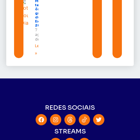
Macapá
terá
ônibus
gratuitos
durante a
Expofeira
2026
7 de
agosto
de 2026
Leia mais
»
REDES SOCIAIS
STREAMS