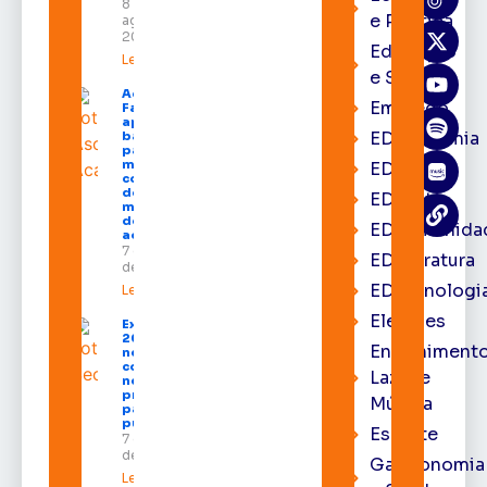
8 de
e Política
agosto de
2026
Educação
Leia mais »
e Saúde
Acácio
Emprego
Favacho
apresenta
EDacademia
balanço
parcial do
mandato
EDbrasília
com mais
de R$ 668
EDcast
milhões
destinados
EDcomunida
ao Amapá
7 de agosto
EDliteratura
de 2026
EDtecnologi
Leia mais »
Eleições
Expofeira
2026 começa
Entrenimento
neste sábado
com shows,
Lazer e
negócios e
programação
Música
para todos os
públicos
Esporte
7 de agosto
de 2026
Gastronomia
Leia mais »