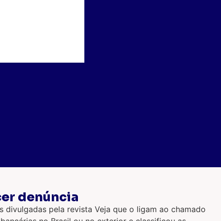
cer denúncia
s divulgadas pela revista Veja que o ligam ao chamado
ncárias no Brasil ou no exterior e classificou as