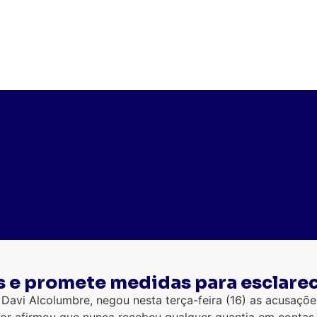
s e promete medidas para esclare
Davi Alcolumbre, negou nesta terça-feira (16) as acusaçõe
r afirmou que nunca recebeu qualquer quantia em contas ba