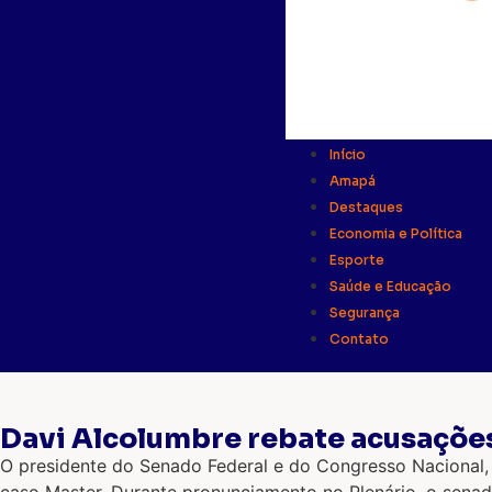
Início
Amapá
Destaques
Economia e Política
Esporte
Saúde e Educação
Segurança
Contato
Davi Alcolumbre rebate acusaçõe
O presidente do Senado Federal e do Congresso Nacional, 
caso Master. Durante pronunciamento no Plenário, o senado