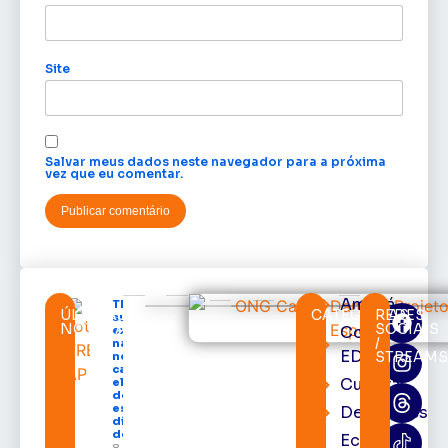
Site
Salvar meus dados neste navegador para a próxima
vez que eu comentar.
Amapá
TRE-AP
ÚLTIMAS
CATEGORIAS
REDES
suspende
NOTÍCIAS
SOCIAIS
Cortes
expediente
/
na sede e
EDcast
STREAM
nos
cartórios
Cultura
eleitorais
de todo o
estado nos
Destaques
dias 10 e 11
de agosto
Economia