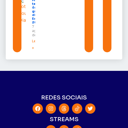
terá
ônibus
gratuitos
durante a
Expofeira
2026
7 de
agosto
de 2026
Leia mais
»
REDES SOCIAIS
STREAMS