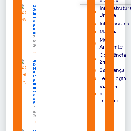
e Saúde
Expofeira
Infraestrutur
2026
impulsiona
Urbana
economia
e aumenta
Internacional
procura
por hotéis
Macapá
na capital
7 de
Meio
agosto de
2026
Ambiente
Leia mais »
Ocorrência
Juiz
24h
Diego
Moura de
Segurança
Araújo
toma
Tecnologia
posse
como
Viagem
membro
substituto
e
do Pleno
do TRE-
Turismo
AP
7 de
agosto de
2026
Leia mais »
Macapá