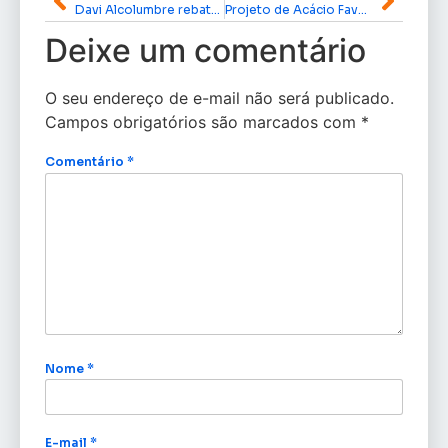
Davi Alcolumbre rebate acusações e promete medidas para esclarecer denúncia
Projeto de Acácio Favacho que garante tirzepatida gratuita pelo SUS avança na Câmara dos Deputados
Deixe um comentário
O seu endereço de e-mail não será publicado.
Campos obrigatórios são marcados com
*
Comentário
*
Nome
*
E-mail
*