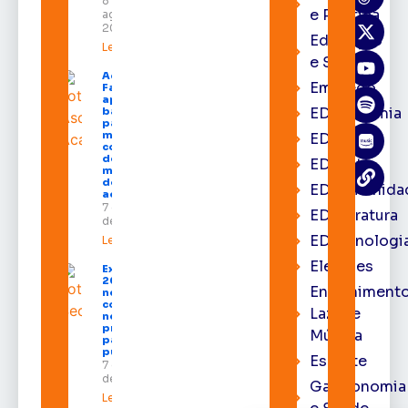
8 de
e Política
agosto de
2026
Educação
Leia mais »
e Saúde
Acácio
Emprego
Favacho
apresenta
EDacademia
balanço
parcial do
mandato
EDbrasília
com mais
de R$ 668
EDcast
milhões
destinados
EDcomunida
ao Amapá
7 de agosto
EDliteratura
de 2026
EDtecnologi
Leia mais »
Eleições
Expofeira
2026 começa
Entrenimento
neste sábado
com shows,
Lazer e
negócios e
programação
Música
para todos os
públicos
Esporte
7 de agosto
de 2026
Gastronomia
Leia mais »