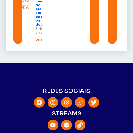
investidores
do setor de
óleo e gás e
amplia
oportunidades
para empresas
do Amapá
5 de agosto de
2026
Leia mais »
REDES SOCIAIS
STREAMS