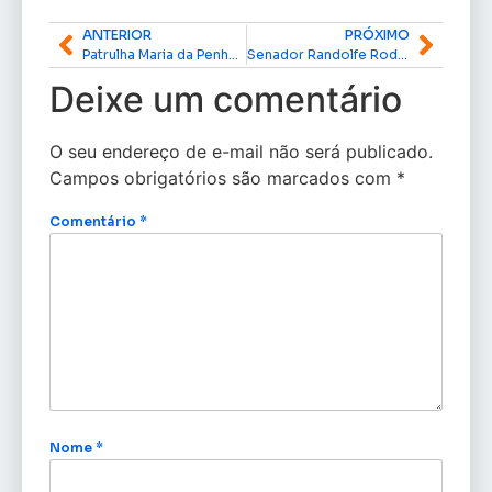
ANTERIOR
PRÓXIMO
Patrulha Maria da Penha é lançada em Macapá com viaturas exclusivas e reforço na proteção às mulheres
Senador Randolfe Rodrigues se reúne com dirigentes do comércio do Amapá para debater pautas estratégicas do setor
Deixe um comentário
O seu endereço de e-mail não será publicado.
Campos obrigatórios são marcados com
*
Comentário
*
Nome
*