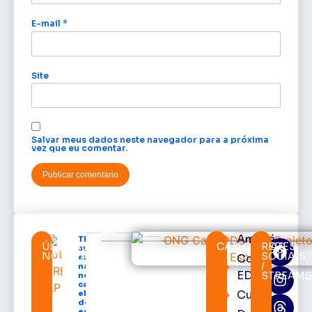
E-mail
*
Site
Salvar meus dados neste navegador para a próxima
vez que eu comentar.
Amapá
TRE-AP
ÚLTIMAS
CATEGORIAS
REDES
suspende
NOTÍCIAS
SOCIAIS
Cortes
expediente
/
na sede e
EDcast
STREAM
nos
cartórios
Cultura
eleitorais
de todo o
estado nos