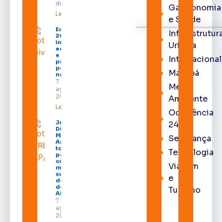
de 2026
Gastronomia
Leia mais »
e Saúde
Expofeira
Infraestrutur
2026
impulsiona
Urbana
economia
e aumenta
Internacional
procura
por hotéis
Macapá
na capital
7 de
Meio
agosto de
2026
Ambiente
Leia mais »
Ocorrência
Juiz
24h
Diego
Moura de
Segurança
Araújo
toma
Tecnologia
posse
como
Viagem
membro
substituto
e
do Pleno
do TRE-
Turismo
AP
7 de
agosto de
2026