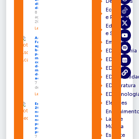
Destaques
dias 10 e 11
de agosto
Economia
8 de
e Política
agosto de
2026
Educação
Leia mais »
e Saúde
Acácio
Emprego
Favacho
apresenta
EDacademia
balanço
parcial do
mandato
EDbrasília
com mais
de R$ 668
EDcast
milhões
destinados
EDcomunida
ao Amapá
7 de agosto
EDliteratura
de 2026
EDtecnologi
Leia mais »
Eleições
Expofeira
2026 começa
Entrenimento
neste sábado
com shows,
Lazer e
negócios e
programação
Música
para todos os
públicos
Esporte
7 de agosto