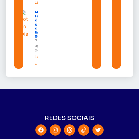
Leia mais »
Macapá
terá
ônibus
gratuitos
durante a
Expofeira
2026
7 de
agosto
de 2026
Leia mais
»
REDES SOCIAIS