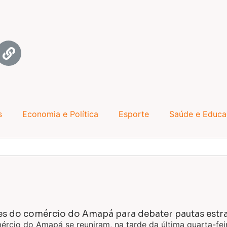
s
Economia e Política
Esporte
Saúde e Educ
es do comércio do Amapá para debater pautas estra
mércio do Amapá se reuniram, na tarde da última quarta-fei