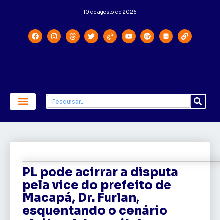
10 de agosto de 2026
Economia e Política
Saúde e Educação
PL pode acirrar a disputa
pela vice do prefeito de
Macapá, Dr. Furlan,
esquentando o cenário