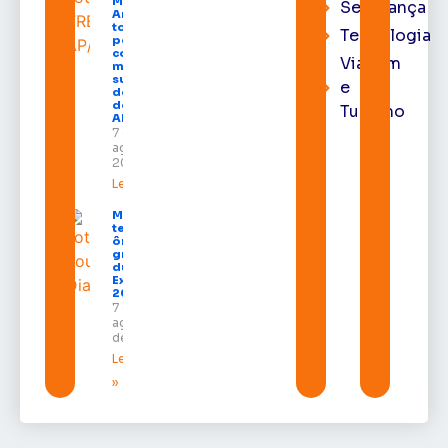
Moura de
Segurança
Araújo
toma
Tecnologia
posse
como
Viagem
membro
substituto
e
do Pleno
do TRE-
Turismo
AP
7 de
agosto de
2026
Leia mais »
Macapá
terá
ônibus
gratuitos
durante a
Expofeira
2026
7 de
agosto
de 2026
Leia mais
»