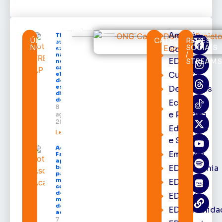
Amapá
TRE-AP
ÚLTIMAS
CATEGORIAS
REDES
suspende
NOTÍCIAS
SOCIAIS
Cortes
expediente
/
na sede e
EDcast
STREAM
nos
cartórios
Cultura
eleitorais
de todo o
estado nos
Destaques
dias 10 e 11
de agosto
Economia
8 de
e Política
agosto de
2026
Educação
Leia mais »
e Saúde
Acácio
Emprego
Favacho
apresenta
EDacademia
balanço
parcial do
mandato
EDbrasília
com mais
de R$ 668
EDcast
milhões
destinados
EDcomunida
ao Amapá
7 de agosto