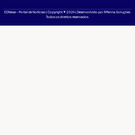
EDNews - Portal de Notícias | Copyright ® 2024 | Desenvolvido por RPenna Soluções.
Todos os direitos reservados.