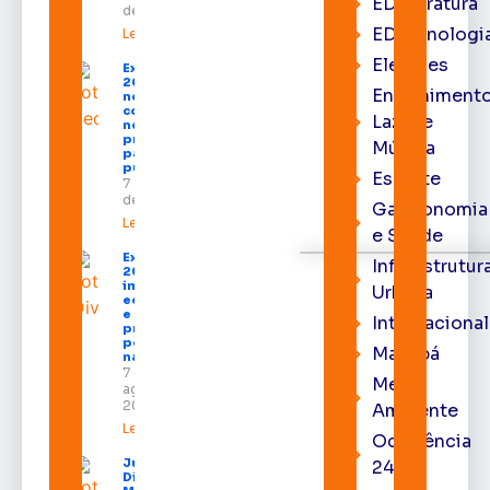
EDliteratura
de 2026
EDtecnologi
Leia mais »
Eleições
Expofeira
2026 começa
Entrenimento
neste sábado
com shows,
Lazer e
negócios e
programação
Música
para todos os
públicos
Esporte
7 de agosto
de 2026
Gastronomia
Leia mais »
e Saúde
Expofeira
Infraestrutur
2026
impulsiona
Urbana
economia
e aumenta
Internacional
procura
por hotéis
Macapá
na capital
7 de
Meio
agosto de
2026
Ambiente
Leia mais »
Ocorrência
Juiz
24h
Diego