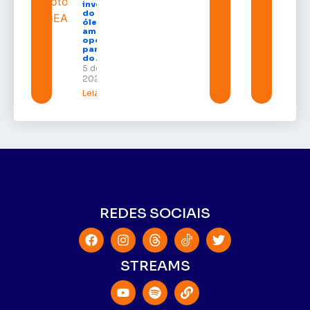
investidores
do setor de
óleo e gás e
amplia
oportunidades
para empresas
do Amapá
5 de agosto de
2026
Leia mais »
REDES SOCIAIS
STREAMS