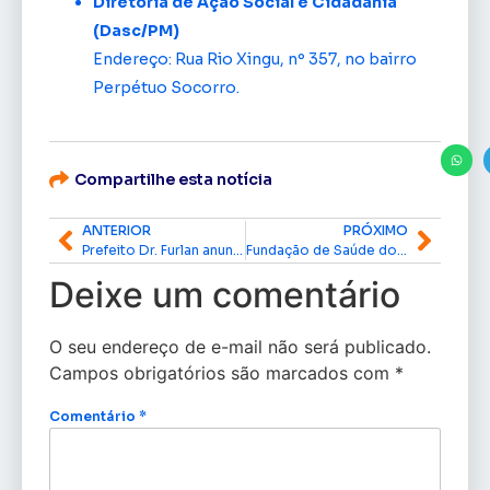
Diretoria de Ação Social e Cidadania
(Dasc/PM)
Endereço: Rua Rio Xingu, nº 357, no bairro
Perpétuo Socorro.
Compartilhe esta notícia
ANTERIOR
PRÓXIMO
Prefeito Dr. Furlan anuncia programação e investimentos para o Carnaval 2025 em Macapá
Fundação de Saúde do Governo do Amapá investe no bem-estar dos profissionais da rede hospitalar
Deixe um comentário
O seu endereço de e-mail não será publicado.
Campos obrigatórios são marcados com
*
Comentário
*