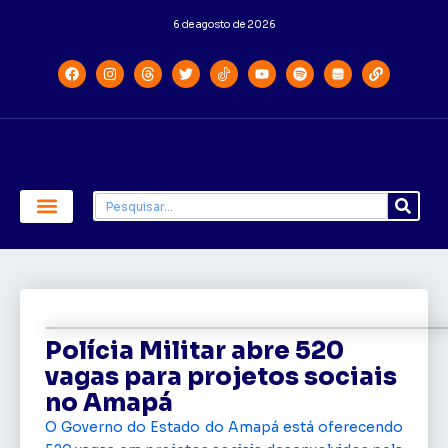
6 de agosto de 2026
Economia e Política
Saúde e Educação
Polícia Militar abre 520
vagas para projetos sociais
no Amapá
O Governo do Estado do Amapá está oferecendo