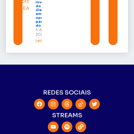
investidores
do setor de
óleo e gás e
amplia
oportunidades
para empresas
do Amapá
5 de agosto de
2026
Leia mais »
REDES SOCIAIS
STREAMS