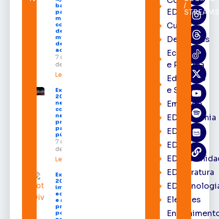
Cortes
/
balanço
EDcast
STREAM
parcial do
mandato
Cultura
com mais
de R$ 668
milhões
Destaques
destinados
ao Amapá
Economia
7 de agosto
e Política
de 2026
Leia mais »
Educação
e Saúde
Expofeira
2026 começa
Emprego
neste sábado
com shows,
negócios e
EDacademia
programação
para todos os
EDbrasília
públicos
7 de agosto
EDcast
de 2026
EDcomunida
Leia mais »
EDliteratura
Expofeira
2026
EDtecnologi
impulsiona
economia
Eleições
e aumenta
procura
Entrenimento
por hotéis