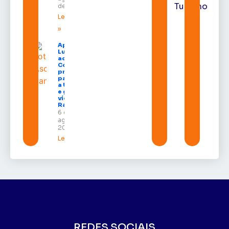
Turismo
de 2026
Leia mais
»
Após veto,
Lula envia
ao
Congresso
projeto
para criar
a UNIFRON
e grava
vídeo para
Randolfe
6 de
agosto de
2026
Leia mais »
REDES SOCIAIS