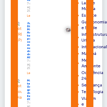
na capital
Lazer e
7 de
agosto de
Música
2026
Esporte
Leia mais »
Gastronomia
Juiz
Diego
e Saúde
Moura de
Araújo
Infraestrutur
toma
posse
Urbana
como
membro
Internacional
substituto
do Pleno
Macapá
do TRE-
AP
Meio
7 de
agosto de
Ambiente
2026
Ocorrência
Leia mais »
24h
Macapá
terá
Segurança
ônibus
gratuitos
Tecnologia
durante a
Expofeira
Viagem
2026
7 de
e
agosto