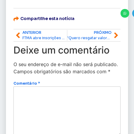
Compartilhe esta notícia
ANTERIOR
PRÓXIMO
FTMA abre inscrições para curso de formação de árbitros de tênis de mesa no Amapá
‘Quero resgatar valores morais e cívicos’, diz Cleuma Duarte ao anunciar pré-candidatura a deputada estadual pelo MDB
Deixe um comentário
O seu endereço de e-mail não será publicado.
Campos obrigatórios são marcados com
*
Comentário
*